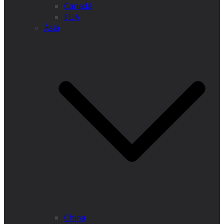
Canadá
EUA
Ásia
China