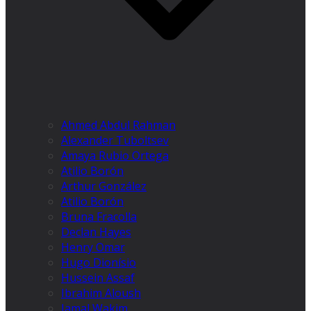
Ahmed Abdul Rahman
Alexander Tuboltsev
Amaya Rubio Ortega
Atilio Borón
Arthur González
Atilio Borón
Bruna Fracolla
Declan Hayes
Henry Omar
Hugo Dionísio
Hussein Assaf
Ibrahim Aloush
Jamal Wakim