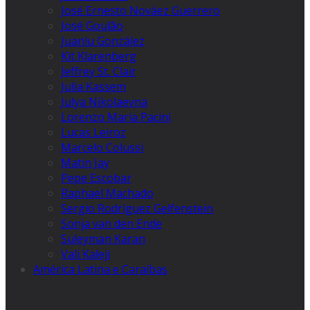
José Ernesto Nováez Guerrero
José Goulão
Juanlu González
Kit Klarenberg
Jeffrey St. Clair
Julia Kassem
Julya Nikolaevna
Lorenzo Maria Pacini
Lucas Leiroz
Marcelo Colussi
Matin Jay
Pepe Escobar
Raphael Machado
Sergio Rodríguez Gelfenstein
Sonja van den Ende
Suleyman Karan
Vali Kaleji
América Latina e Caraíbas