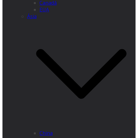
Canadá
EUA
Ásia
China