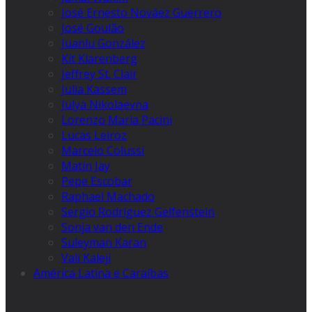
José Ernesto Nováez Guerrero
José Goulão
Juanlu González
Kit Klarenberg
Jeffrey St. Clair
Julia Kassem
Julya Nikolaevna
Lorenzo Maria Pacini
Lucas Leiroz
Marcelo Colussi
Matin Jay
Pepe Escobar
Raphael Machado
Sergio Rodríguez Gelfenstein
Sonja van den Ende
Suleyman Karan
Vali Kaleji
América Latina e Caraíbas