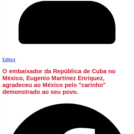
Editor
O embaixador da República de Cuba no
México, Eugenio Martínez Enríquez,
agradeceu ao México pelo "carinho"
demonstrado ao seu povo.