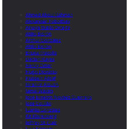
Ahmed Abdul Rahman
Alexander Tuboltsev
Amaya Rubio Ortega
Atilio Borón
Arthur González
Atilio Borón
Bruna Fracolla
Declan Hayes
Henry Omar
Hugo Dionísio
Hussein Assaf
Ibrahim Aloush
Jamal Wakim
José Ernesto Nováez Guerrero
José Goulão
Juanlu González
Kit Klarenberg
Jeffrey St. Clair
Julia Kassem