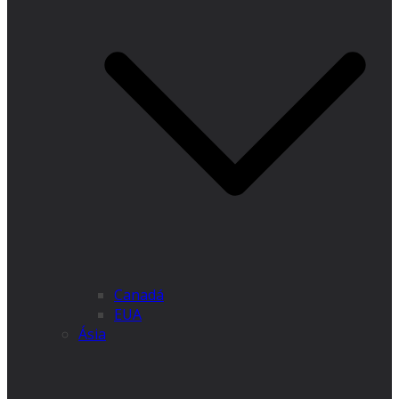
Canadá
EUA
Ásia