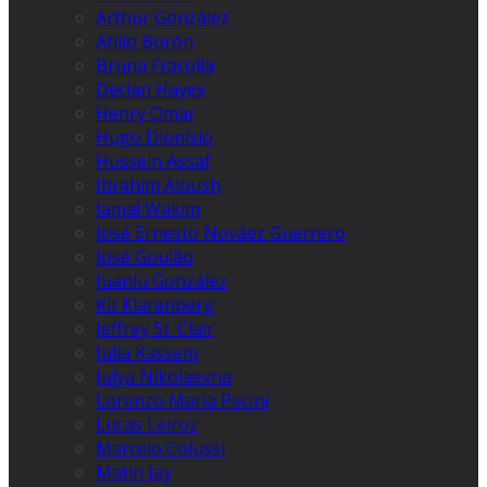
Arthur González
Atilio Borón
Bruna Fracolla
Declan Hayes
Henry Omar
Hugo Dionísio
Hussein Assaf
Ibrahim Aloush
Jamal Wakim
José Ernesto Nováez Guerrero
José Goulão
Juanlu González
Kit Klarenberg
Jeffrey St. Clair
Julia Kassem
Julya Nikolaevna
Lorenzo Maria Pacini
Lucas Leiroz
Marcelo Colussi
Matin Jay