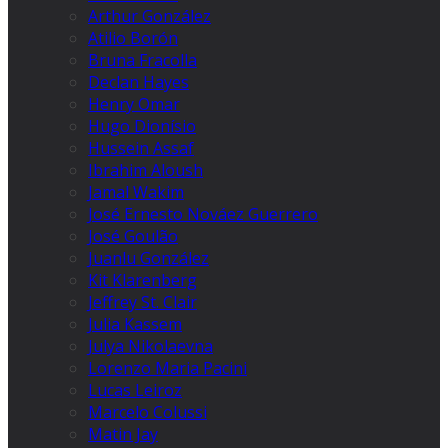
Arthur González
Atilio Borón
Bruna Fracolla
Declan Hayes
Henry Omar
Hugo Dionísio
Hussein Assaf
Ibrahim Aloush
Jamal Wakim
José Ernesto Nováez Guerrero
José Goulão
Juanlu González
Kit Klarenberg
Jeffrey St. Clair
Julia Kassem
Julya Nikolaevna
Lorenzo Maria Pacini
Lucas Leiroz
Marcelo Colussi
Matin Jay