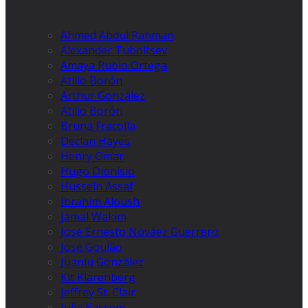
Ahmed Abdul Rahman
Alexander Tuboltsev
Amaya Rubio Ortega
Atilio Borón
Arthur González
Atilio Borón
Bruna Fracolla
Declan Hayes
Henry Omar
Hugo Dionísio
Hussein Assaf
Ibrahim Aloush
Jamal Wakim
José Ernesto Nováez Guerrero
José Goulão
Juanlu González
Kit Klarenberg
Jeffrey St. Clair
Julia Kassem