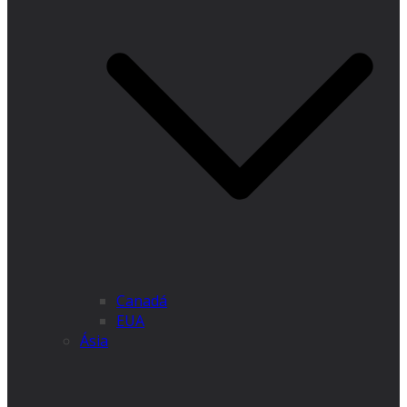
Canadá
EUA
Ásia