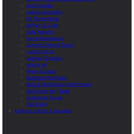
José Goulão
Juanlu González
Kit Klarenberg
Jeffrey St. Clair
Julia Kassem
Julya Nikolaevna
Lorenzo Maria Pacini
Lucas Leiroz
Marcelo Colussi
Matin Jay
Pepe Escobar
Raphael Machado
Sergio Rodríguez Gelfenstein
Sonja van den Ende
Suleyman Karan
Vali Kaleji
América Latina e Caraíbas