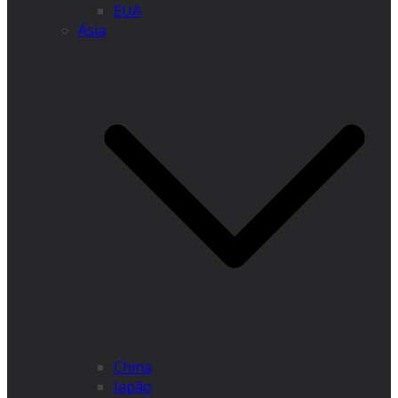
EUA
Ásia
China
Japão