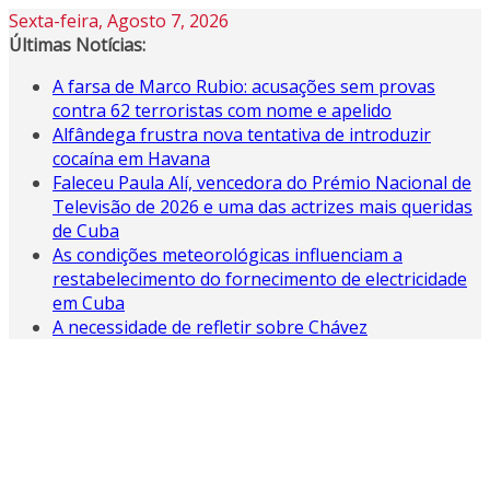
Skip
Sexta-feira, Agosto 7, 2026
to
Últimas Notícias:
content
A farsa de Marco Rubio: acusações sem provas
contra 62 terroristas com nome e apelido
Alfândega frustra nova tentativa de introduzir
cocaína em Havana
Faleceu Paula Alí, vencedora do Prémio Nacional de
Televisão de 2026 e uma das actrizes mais queridas
de Cuba
As condições meteorológicas influenciam a
restabelecimento do fornecimento de electricidade
em Cuba
A necessidade de refletir sobre Chávez