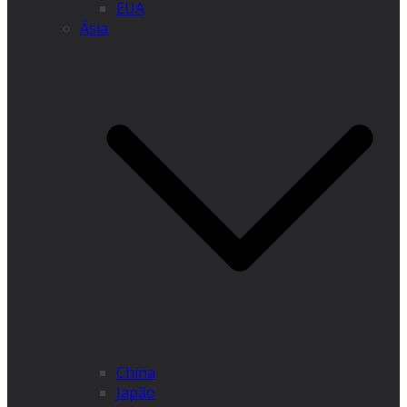
EUA
Ásia
China
Japão