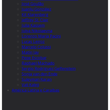
José Goulão
Juanlu González
Kit Klarenberg
Jeffrey St. Clair
Julia Kassem
Julya Nikolaevna
Lorenzo Maria Pacini
Lucas Leiroz
Marcelo Colussi
Matin Jay
Pepe Escobar
Raphael Machado
Sergio Rodríguez Gelfenstein
Sonja van den Ende
Suleyman Karan
Vali Kaleji
América Latina e Caraíbas