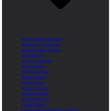
Ahmed Abdul Rahman
Alexander Tuboltsev
Amaya Rubio Ortega
Atilio Borón
Arthur González
Atilio Borón
Bruna Fracolla
Declan Hayes
Henry Omar
Hugo Dionísio
Hussein Assaf
Ibrahim Aloush
Jamal Wakim
José Ernesto Nováez Guerrero