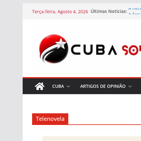
Skip
Últimas Notícias:
A nec
Terça-feira, Agosto 4, 2026
to
A far
terro
content
Alfân
Hava
Falec
Telev
Cuba
As co
resta
Cuba
CUBA
ARTIGOS DE OPINIÃO
Telenovela