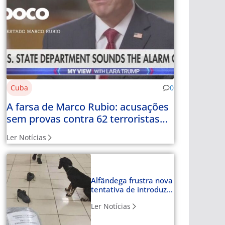
Cuba
0
A farsa de Marco Rubio: acusações
sem provas contra 62 terroristas
com nome e apelido
Ler Notícias
Alfândega frustra nova
tentativa de introduzir
cocaína em Havana
Ler Notícias