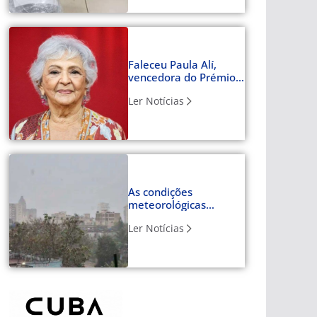
Faleceu Paula Alí,
vencedora do Prémio
Nacional de Televisão
Ler Notícias
de 2026 e uma das
actrizes mais queridas
de Cuba
As condições
meteorológicas
influenciam a
Ler Notícias
restabelecimento do
fornecimento de
electricidade em Cuba