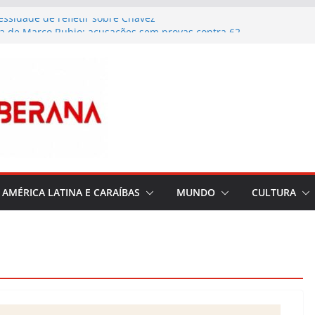
essidade de refletir sobre Chávez
sa de Marco Rubio: acusações sem provas contra 62
ristas com nome e apelido
dega frustra nova tentativa de introduzir cocaína em
na
eu Paula Alí, vencedora do Prémio Nacional de
isão de 2026 e uma das actrizes mais queridas de
ndições meteorológicas influenciam a
belecimento do fornecimento de electricidade em
AMÉRICA LATINA E CARAÍBAS
MUNDO
CULTURA