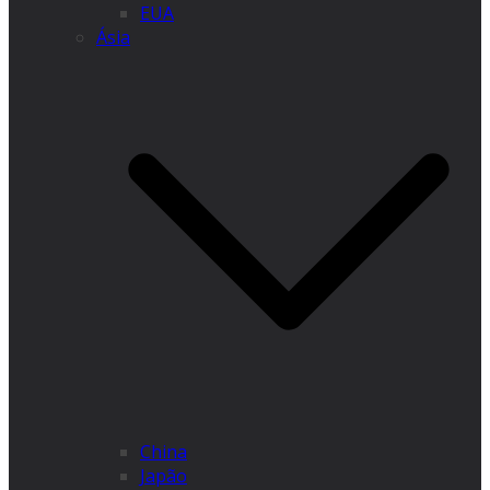
EUA
Ásia
China
Japão