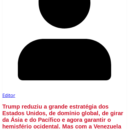
Editor
Trump reduziu a grande estratégia dos
Estados Unidos, de domínio global, de girar
da Ásia e do Pacífico e agora garantir o
hemisfério ocidental. Mas com a Venezuela