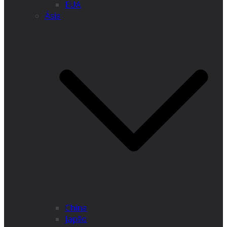
EUA
Ásia
China
Japão