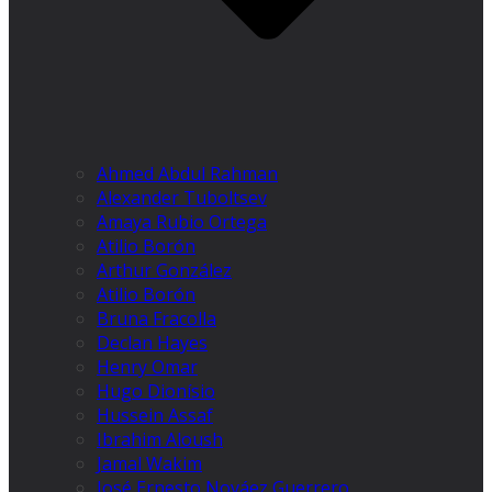
Ahmed Abdul Rahman
Alexander Tuboltsev
Amaya Rubio Ortega
Atilio Borón
Arthur González
Atilio Borón
Bruna Fracolla
Declan Hayes
Henry Omar
Hugo Dionísio
Hussein Assaf
Ibrahim Aloush
Jamal Wakim
José Ernesto Nováez Guerrero