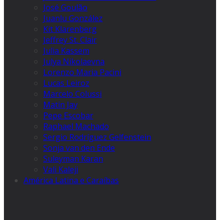
José Goulão
Juanlu González
Kit Klarenberg
Jeffrey St. Clair
Julia Kassem
Julya Nikolaevna
Lorenzo Maria Pacini
Lucas Leiroz
Marcelo Colussi
Matin Jay
Pepe Escobar
Raphael Machado
Sergio Rodríguez Gelfenstein
Sonja van den Ende
Suleyman Karan
Vali Kaleji
América Latina e Caraíbas