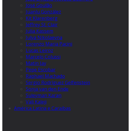
José Goulão
Juanlu González
Kit Klarenberg
Jeffrey St. Clair
Julia Kassem
Julya Nikolaevna
Lorenzo Maria Pacini
Lucas Leiroz
Marcelo Colussi
Matin Jay
Pepe Escobar
Raphael Machado
Sergio Rodríguez Gelfenstein
Sonja van den Ende
Suleyman Karan
Vali Kaleji
América Latina e Caraíbas