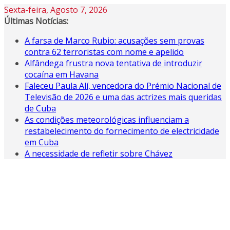
Skip
Sexta-feira, Agosto 7, 2026
to
Últimas Notícias:
content
A farsa de Marco Rubio: acusações sem provas
contra 62 terroristas com nome e apelido
Alfândega frustra nova tentativa de introduzir
cocaína em Havana
Faleceu Paula Alí, vencedora do Prémio Nacional de
Televisão de 2026 e uma das actrizes mais queridas
de Cuba
As condições meteorológicas influenciam a
restabelecimento do fornecimento de electricidade
em Cuba
A necessidade de refletir sobre Chávez