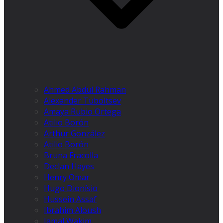
Ahmed Abdul Rahman
Alexander Tuboltsev
Amaya Rubio Ortega
Atilio Borón
Arthur González
Atilio Borón
Bruna Fracolla
Declan Hayes
Henry Omar
Hugo Dionísio
Hussein Assaf
Ibrahim Aloush
Jamal Wakim