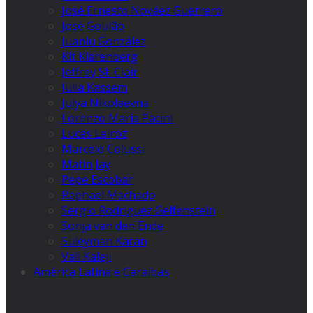
José Ernesto Nováez Guerrero
José Goulão
Juanlu González
Kit Klarenberg
Jeffrey St. Clair
Julia Kassem
Julya Nikolaevna
Lorenzo Maria Pacini
Lucas Leiroz
Marcelo Colussi
Matin Jay
Pepe Escobar
Raphael Machado
Sergio Rodríguez Gelfenstein
Sonja van den Ende
Suleyman Karan
Vali Kaleji
América Latina e Caraíbas