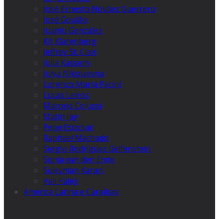
José Ernesto Nováez Guerrero
José Goulão
Juanlu González
Kit Klarenberg
Jeffrey St. Clair
Julia Kassem
Julya Nikolaevna
Lorenzo Maria Pacini
Lucas Leiroz
Marcelo Colussi
Matin Jay
Pepe Escobar
Raphael Machado
Sergio Rodríguez Gelfenstein
Sonja van den Ende
Suleyman Karan
Vali Kaleji
América Latina e Caraíbas