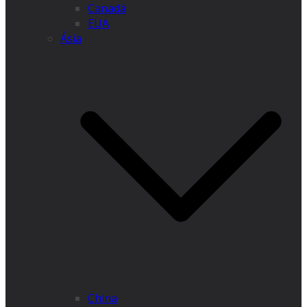
Canadá
EUA
Ásia
China