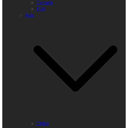
Canadá
EUA
Ásia
China