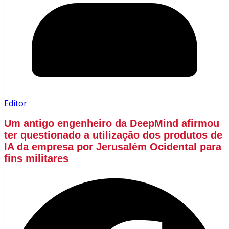
Editor
Um antigo engenheiro da DeepMind afirmou
ter questionado a utilização dos produtos de
IA da empresa por Jerusalém Ocidental para
fins militares