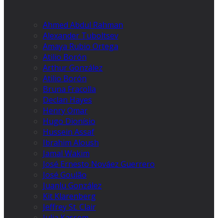
Ahmed Abdul Rahman
Alexander Tuboltsev
Amaya Rubio Ortega
Atilio Borón
Arthur González
Atilio Borón
Bruna Fracolla
Declan Hayes
Henry Omar
Hugo Dionísio
Hussein Assaf
Ibrahim Aloush
Jamal Wakim
José Ernesto Nováez Guerrero
José Goulão
Juanlu González
Kit Klarenberg
Jeffrey St. Clair
Julia Kassem