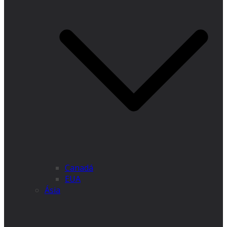
Canadá
EUA
Ásia