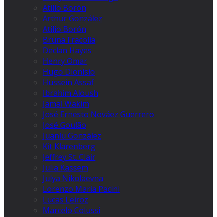
Atilio Borón
Arthur González
Atilio Borón
Bruna Fracolla
Declan Hayes
Henry Omar
Hugo Dionísio
Hussein Assaf
Ibrahim Aloush
Jamal Wakim
José Ernesto Nováez Guerrero
José Goulão
Juanlu González
Kit Klarenberg
Jeffrey St. Clair
Julia Kassem
Julya Nikolaevna
Lorenzo Maria Pacini
Lucas Leiroz
Marcelo Colussi