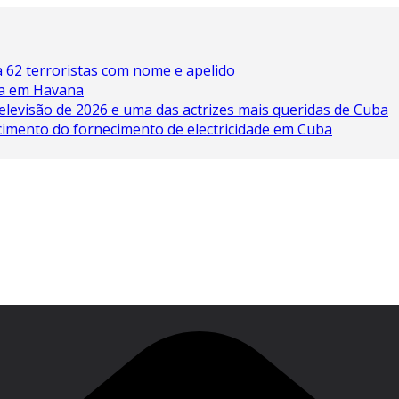
 62 terroristas com nome e apelido
ína em Havana
elevisão de 2026 e uma das actrizes mais queridas de Cuba
cimento do fornecimento de electricidade em Cuba