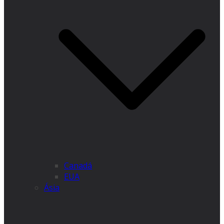
Canadá
EUA
Ásia