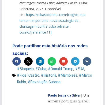
chantagem contra Cuba, adverte Cossío
. Cuba
Soberana, 2026. Disponível
em:
https://cubasoberana.com/blog/os-eua-
tentam-impor-uma-nova-estrategia-de-
chantagem-contra-cuba-adverte-
cossio/[reference:11]
Pode partilhar esta história nas redes
sociais:
#Bloqueio
,
#Cuba
,
#Donald Trump
,
#EUA
,
#Fidel Castro
,
#História
,
#Mambises
,
#Marco
Rubio
,
#Revolução Cubana
Paulo Jorge da Silva
| Um
activista português que viu,