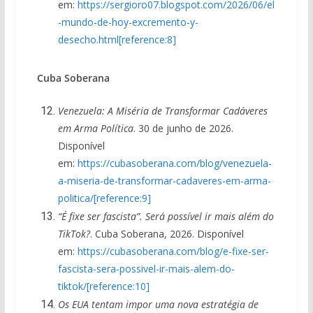
em:
https://sergioro07.blogspot.com/2026/06/el
-mundo-de-hoy-excremento-y-
desecho.html[reference:8]
Cuba Soberana
Venezuela: A Miséria de Transformar Cadáveres
em Arma Política
. 30 de junho de 2026.
Disponível
em:
https://cubasoberana.com/blog/venezuela-
a-miseria-de-transformar-cadaveres-em-arma-
politica/[reference:9]
“É fixe ser fascista”. Será possível ir mais além do
TikTok?
. Cuba Soberana, 2026. Disponível
em:
https://cubasoberana.com/blog/e-fixe-ser-
fascista-sera-possivel-ir-mais-alem-do-
tiktok/[reference:10]
Os EUA tentam impor uma nova estratégia de