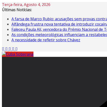
Skip
Terça-feira, Agosto 4, 2026
to
Últimas Notícias:
content
A farsa de Marco Rubio: acusações sem provas contra
Alfândega frustra nova tentativa de introduzir coca
Faleceu Paula Alí, vencedora do Prémio Nacional de T
As condições meteorológicas influenciam a restabele
A necessidade de refletir sobre Chávez