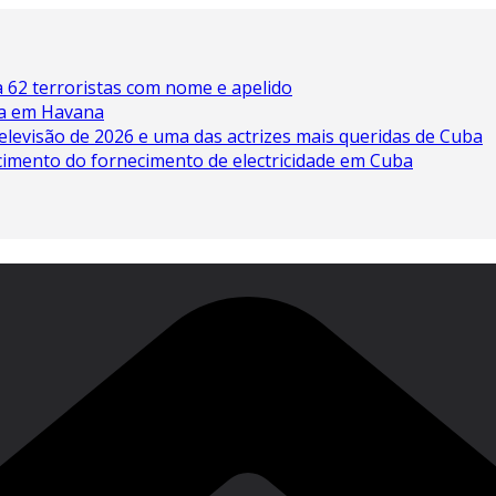
 62 terroristas com nome e apelido
ína em Havana
elevisão de 2026 e uma das actrizes mais queridas de Cuba
cimento do fornecimento de electricidade em Cuba