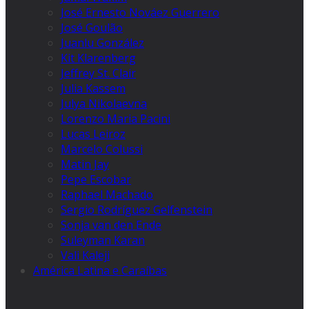
José Ernesto Nováez Guerrero
José Goulão
Juanlu González
Kit Klarenberg
Jeffrey St. Clair
Julia Kassem
Julya Nikolaevna
Lorenzo Maria Pacini
Lucas Leiroz
Marcelo Colussi
Matin Jay
Pepe Escobar
Raphael Machado
Sergio Rodríguez Gelfenstein
Sonja van den Ende
Suleyman Karan
Vali Kaleji
América Latina e Caraíbas