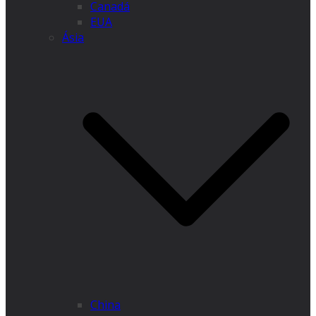
Canadá
EUA
Ásia
China