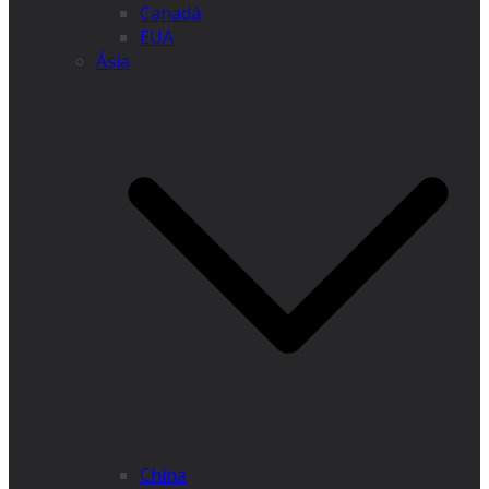
Canadá
EUA
Ásia
China