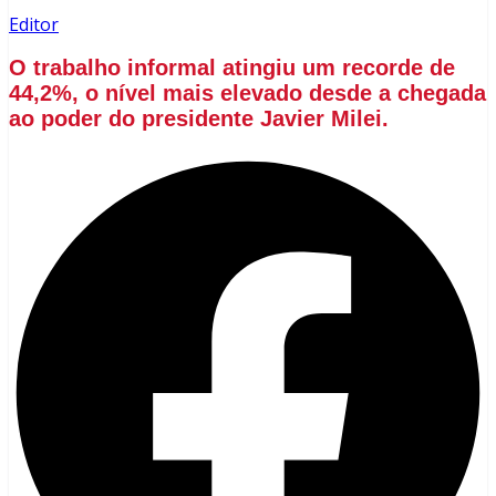
Editor
O trabalho informal atingiu um recorde de
44,2%, o nível mais elevado desde a chegada
ao poder do presidente Javier Milei.