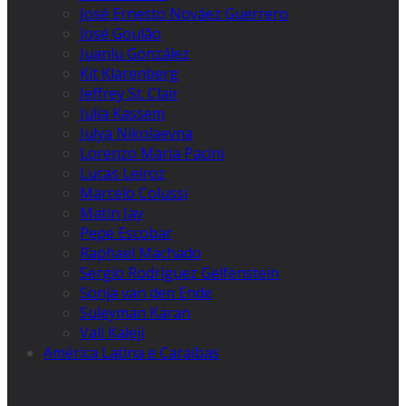
José Ernesto Nováez Guerrero
José Goulão
Juanlu González
Kit Klarenberg
Jeffrey St. Clair
Julia Kassem
Julya Nikolaevna
Lorenzo Maria Pacini
Lucas Leiroz
Marcelo Colussi
Matin Jay
Pepe Escobar
Raphael Machado
Sergio Rodríguez Gelfenstein
Sonja van den Ende
Suleyman Karan
Vali Kaleji
América Latina e Caraíbas