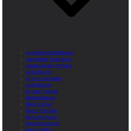
Ahmed Abdul Rahman
Alexander Tuboltsev
Amaya Rubio Ortega
Atilio Borón
Arthur González
Atilio Borón
Bruna Fracolla
Declan Hayes
Henry Omar
Hugo Dionísio
Hussein Assaf
Ibrahim Aloush
Jamal Wakim