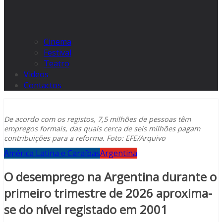
Cinema
Festival
Teatro
Videos
Contactos
De acordo com os registos, 7,5 milhões de pessoas têm
empregos formais, das quais cerca de seis milhões pagam
contribuições para a reforma. Foto: EFE/Arquivo
América Latina e Caraíbas
Argentina
O desemprego na Argentina durante o
primeiro trimestre de 2026 aproxima-
se do nível registado em 2001