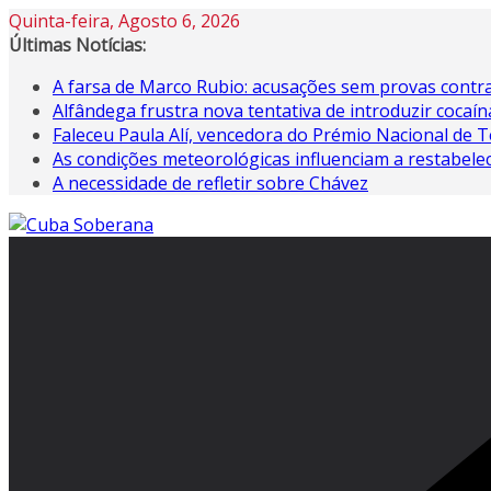
Quinta-feira, Agosto 6, 2026
Últimas Notícias:
A farsa de Marco Rubio: acusações sem provas contra
Alfândega frustra nova tentativa de introduzir coca
Faleceu Paula Alí, vencedora do Prémio Nacional de T
As condições meteorológicas influenciam a restabele
A necessidade de refletir sobre Chávez