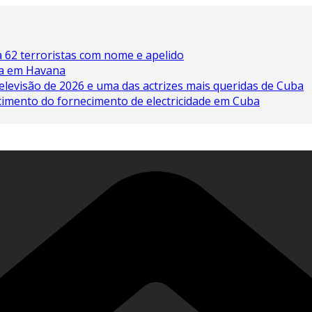
 62 terroristas com nome e apelido
ína em Havana
elevisão de 2026 e uma das actrizes mais queridas de Cuba
cimento do fornecimento de electricidade em Cuba