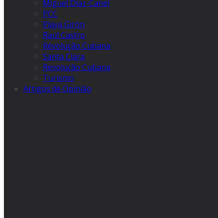
Miguel Díaz-Canel
PCC
Playa Girón
Raúl Castro
Revolução Cubana
Santa Clara
Revolução Cubana
Turismo
Artigos de Opinião