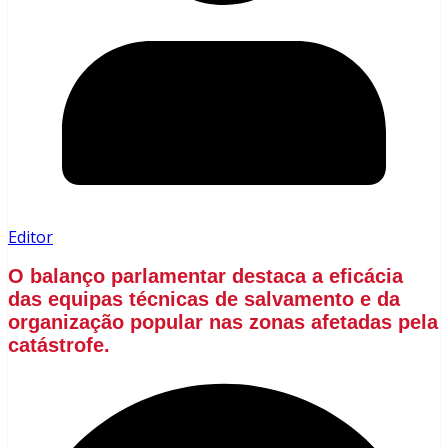
Editor
O balanço parlamentar destaca a eficácia
das equipas técnicas de salvamento e da
organização popular nas zonas afetadas pela
catástrofe.