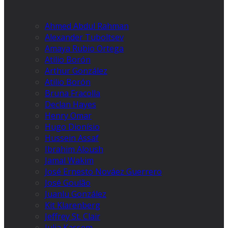
Ahmed Abdul Rahman
Alexander Tuboltsev
Amaya Rubio Ortega
Atilio Borón
Arthur González
Atilio Borón
Bruna Fracolla
Declan Hayes
Henry Omar
Hugo Dionísio
Hussein Assaf
Ibrahim Aloush
Jamal Wakim
José Ernesto Nováez Guerrero
José Goulão
Juanlu González
Kit Klarenberg
Jeffrey St. Clair
Julia Kassem