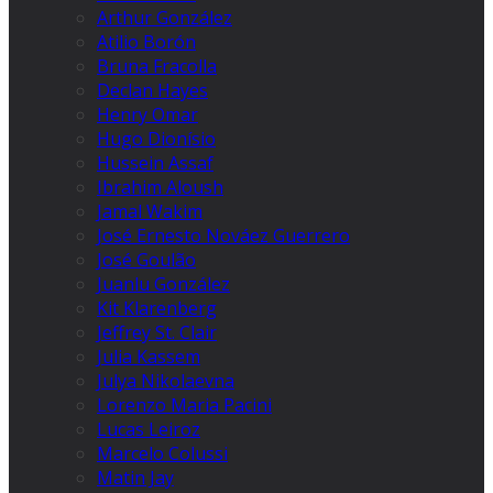
Arthur González
Atilio Borón
Bruna Fracolla
Declan Hayes
Henry Omar
Hugo Dionísio
Hussein Assaf
Ibrahim Aloush
Jamal Wakim
José Ernesto Nováez Guerrero
José Goulão
Juanlu González
Kit Klarenberg
Jeffrey St. Clair
Julia Kassem
Julya Nikolaevna
Lorenzo Maria Pacini
Lucas Leiroz
Marcelo Colussi
Matin Jay