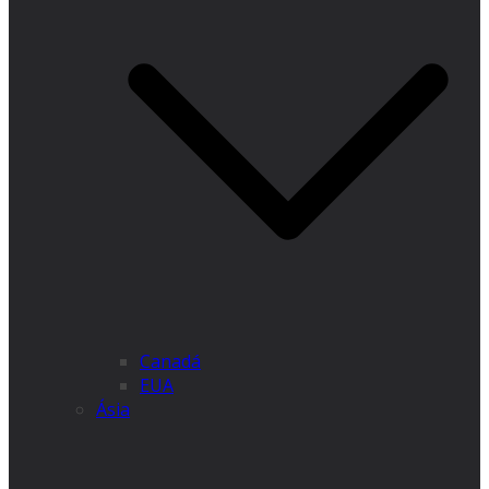
Canadá
EUA
Ásia