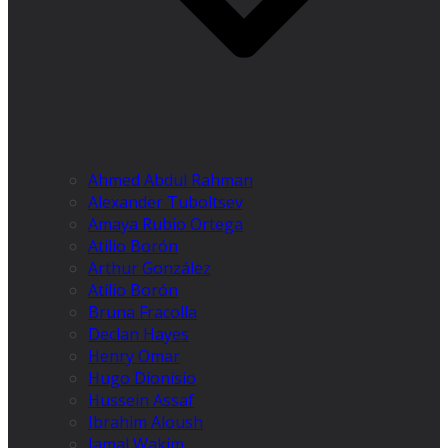
Ahmed Abdul Rahman
Alexander Tuboltsev
Amaya Rubio Ortega
Atilio Borón
Arthur González
Atilio Borón
Bruna Fracolla
Declan Hayes
Henry Omar
Hugo Dionísio
Hussein Assaf
Ibrahim Aloush
Jamal Wakim