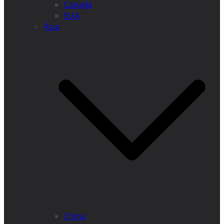
Canadá
EUA
Ásia
China