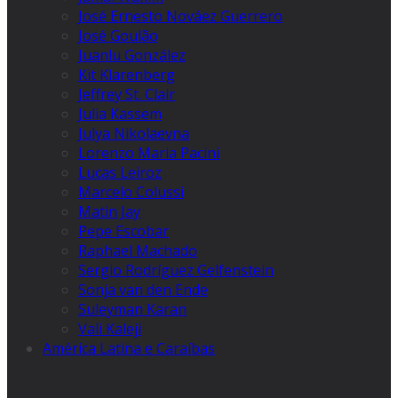
José Ernesto Nováez Guerrero
José Goulão
Juanlu González
Kit Klarenberg
Jeffrey St. Clair
Julia Kassem
Julya Nikolaevna
Lorenzo Maria Pacini
Lucas Leiroz
Marcelo Colussi
Matin Jay
Pepe Escobar
Raphael Machado
Sergio Rodríguez Gelfenstein
Sonja van den Ende
Suleyman Karan
Vali Kaleji
América Latina e Caraíbas