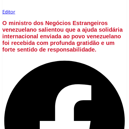
Editor
O ministro dos Negócios Estrangeiros
venezuelano salientou que a ajuda solidária
internacional enviada ao povo venezuelano
foi recebida com profunda gratidão e um
forte sentido de responsabilidade.