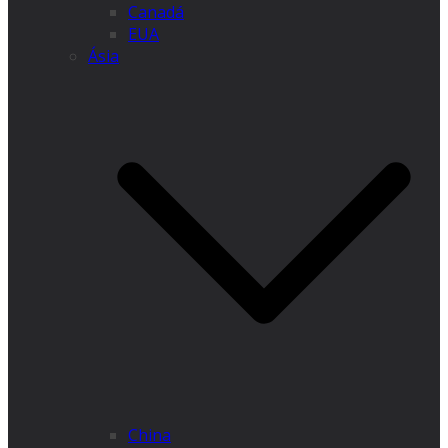
Canadá
EUA
Ásia
China