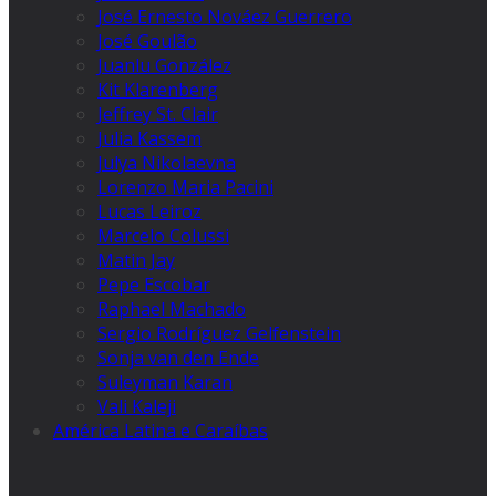
José Ernesto Nováez Guerrero
José Goulão
Juanlu González
Kit Klarenberg
Jeffrey St. Clair
Julia Kassem
Julya Nikolaevna
Lorenzo Maria Pacini
Lucas Leiroz
Marcelo Colussi
Matin Jay
Pepe Escobar
Raphael Machado
Sergio Rodríguez Gelfenstein
Sonja van den Ende
Suleyman Karan
Vali Kaleji
América Latina e Caraíbas