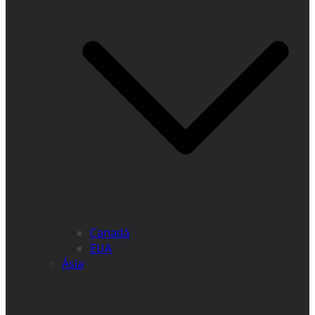
Canadá
EUA
Ásia