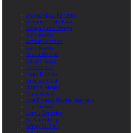
Ahmed Abdul Rahman
Alexander Tuboltsev
Amaya Rubio Ortega
Atilio Borón
Arthur González
Atilio Borón
Bruna Fracolla
Declan Hayes
Henry Omar
Hugo Dionísio
Hussein Assaf
Ibrahim Aloush
Jamal Wakim
José Ernesto Nováez Guerrero
José Goulão
Juanlu González
Kit Klarenberg
Jeffrey St. Clair
Julia Kassem