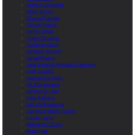
Arthur González
Atilio Borón
Bruna Fracolla
Declan Hayes
Henry Omar
Hugo Dionísio
Hussein Assaf
Ibrahim Aloush
Jamal Wakim
José Ernesto Nováez Guerrero
José Goulão
Juanlu González
Kit Klarenberg
Jeffrey St. Clair
Julia Kassem
Julya Nikolaevna
Lorenzo Maria Pacini
Lucas Leiroz
Marcelo Colussi
Matin Jay