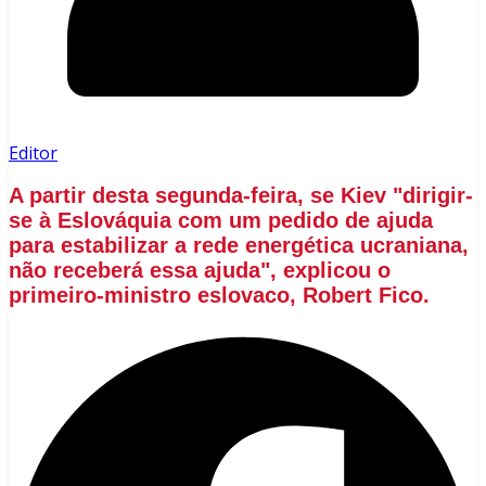
Editor
A partir desta segunda-feira, se Kiev "dirigir-
se à Eslováquia com um pedido de ajuda
para estabilizar a rede energética ucraniana,
não receberá essa ajuda", explicou o
primeiro-ministro eslovaco, Robert Fico.