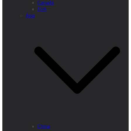
Canadá
EUA
Ásia
China