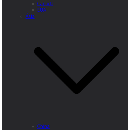
Canadá
EUA
Ásia
China