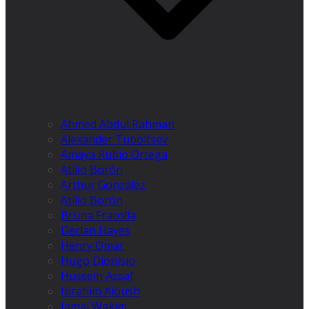
Ahmed Abdul Rahman
Alexander Tuboltsev
Amaya Rubio Ortega
Atilio Borón
Arthur González
Atilio Borón
Bruna Fracolla
Declan Hayes
Henry Omar
Hugo Dionísio
Hussein Assaf
Ibrahim Aloush
Jamal Wakim