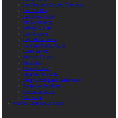
José Ernesto Nováez Guerrero
José Goulão
Juanlu González
Kit Klarenberg
Jeffrey St. Clair
Julia Kassem
Julya Nikolaevna
Lorenzo Maria Pacini
Lucas Leiroz
Marcelo Colussi
Matin Jay
Pepe Escobar
Raphael Machado
Sergio Rodríguez Gelfenstein
Sonja van den Ende
Suleyman Karan
Vali Kaleji
América Latina e Caraíbas