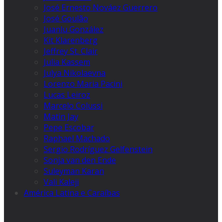
José Ernesto Nováez Guerrero
José Goulão
Juanlu González
Kit Klarenberg
Jeffrey St. Clair
Julia Kassem
Julya Nikolaevna
Lorenzo Maria Pacini
Lucas Leiroz
Marcelo Colussi
Matin Jay
Pepe Escobar
Raphael Machado
Sergio Rodríguez Gelfenstein
Sonja van den Ende
Suleyman Karan
Vali Kaleji
América Latina e Caraíbas