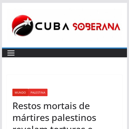
Skip
to
content
MUNDO
PALESTINA
Restos mortais de
mártires palestinos