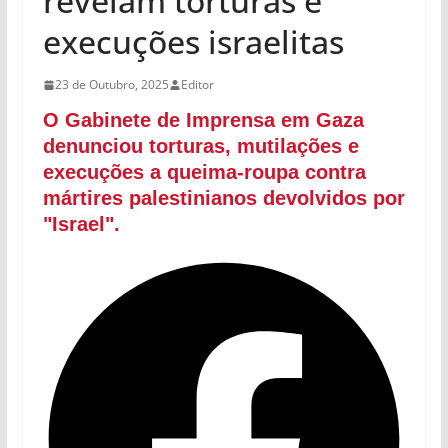
revelam torturas e
execuções israelitas
23 de Outubro, 2025
Editor
O Gabinete de Imprensa em Gaza
denunciou torturas, mutilações e
execuções a queima-roupa contra
mártires palestinianos devolvidos por
"Israel".