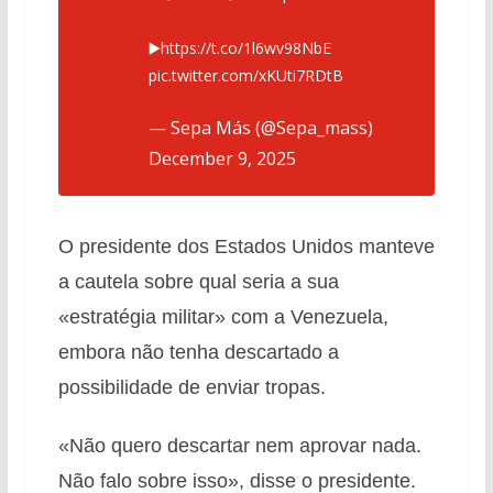
▶️
https://t.co/1l6wv98NbE
pic.twitter.com/xKUti7RDtB
— Sepa Más (@Sepa_mass)
December 9, 2025
O presidente dos Estados Unidos manteve
a cautela sobre qual seria a sua
«estratégia militar» com a Venezuela,
embora não tenha descartado a
possibilidade de enviar tropas.
«Não quero descartar nem aprovar nada.
Não falo sobre isso», disse o presidente.