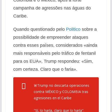
Colômbia e o México, após a forte
campanha de agressões nas águas do
Caribe.
Quando questionado pelo
Politico
sobre a
possibilidade de empreender ataques
contra esses países, considerados «ainda
mais responsáveis pelo tráfico de fentanil
para os EUA», Trump respondeu: «Sim,
com certeza. Claro que o faria».
🚨Trump no descarta operaciones
contra MÉXICO y COLOMBIA tras
agresiones en el Caribe
"Sí, lo haría, claro que lo haría".