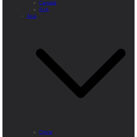
Canadá
EUA
Ásia
China