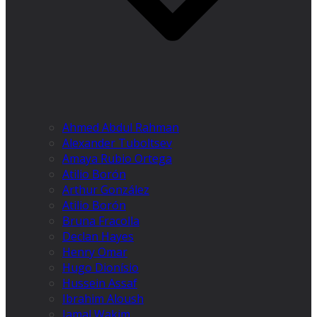
Ahmed Abdul Rahman
Alexander Tuboltsev
Amaya Rubio Ortega
Atilio Borón
Arthur González
Atilio Borón
Bruna Fracolla
Declan Hayes
Henry Omar
Hugo Dionísio
Hussein Assaf
Ibrahim Aloush
Jamal Wakim