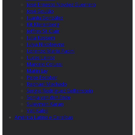
José Ernesto Nováez Guerrero
José Goulão
Juanlu González
Kit Klarenberg
Jeffrey St. Clair
Julia Kassem
Julya Nikolaevna
Lorenzo Maria Pacini
Lucas Leiroz
Marcelo Colussi
Matin Jay
Pepe Escobar
Raphael Machado
Sergio Rodríguez Gelfenstein
Sonja van den Ende
Suleyman Karan
Vali Kaleji
América Latina e Caraíbas