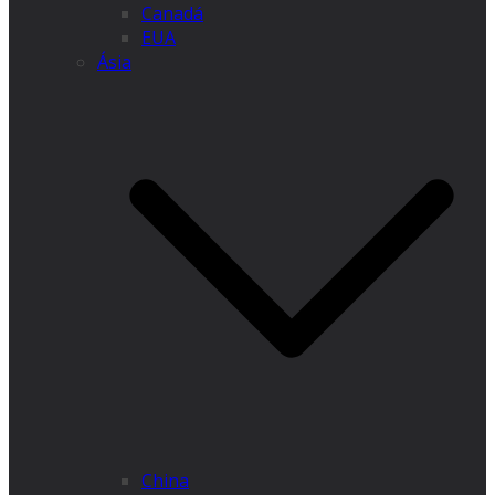
Canadá
EUA
Ásia
China