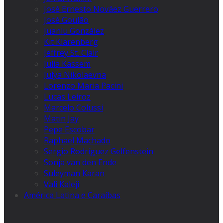
José Ernesto Nováez Guerrero
José Goulão
Juanlu González
Kit Klarenberg
Jeffrey St. Clair
Julia Kassem
Julya Nikolaevna
Lorenzo Maria Pacini
Lucas Leiroz
Marcelo Colussi
Matin Jay
Pepe Escobar
Raphael Machado
Sergio Rodríguez Gelfenstein
Sonja van den Ende
Suleyman Karan
Vali Kaleji
América Latina e Caraíbas