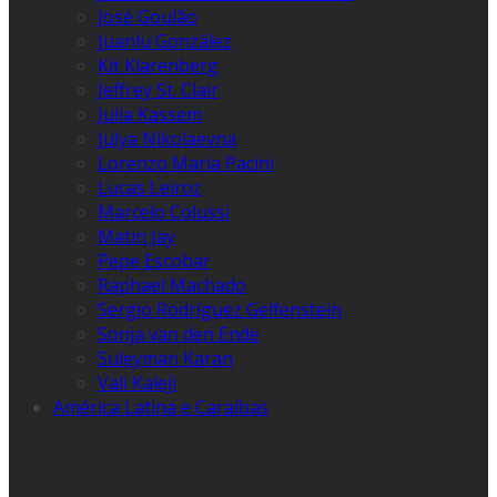
José Goulão
Juanlu González
Kit Klarenberg
Jeffrey St. Clair
Julia Kassem
Julya Nikolaevna
Lorenzo Maria Pacini
Lucas Leiroz
Marcelo Colussi
Matin Jay
Pepe Escobar
Raphael Machado
Sergio Rodríguez Gelfenstein
Sonja van den Ende
Suleyman Karan
Vali Kaleji
América Latina e Caraíbas