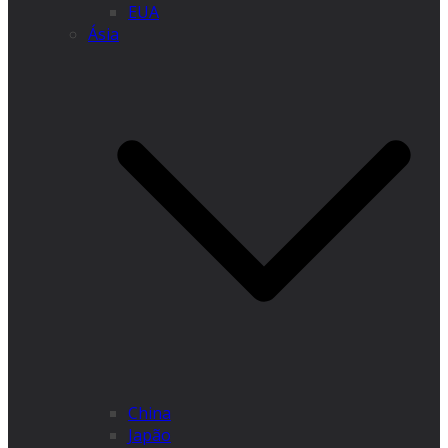
EUA
Ásia
China
Japão