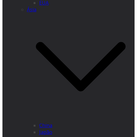
EUA
Ásia
China
Japão