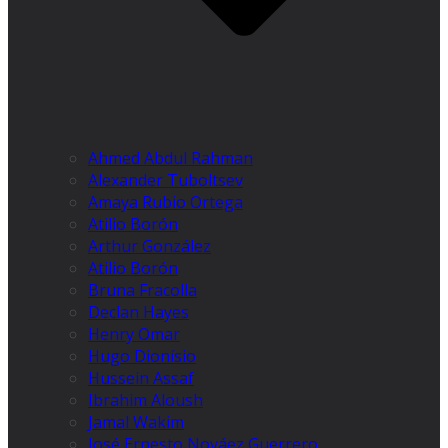
Ahmed Abdul Rahman
Alexander Tuboltsev
Amaya Rubio Ortega
Atilio Borón
Arthur González
Atilio Borón
Bruna Fracolla
Declan Hayes
Henry Omar
Hugo Dionísio
Hussein Assaf
Ibrahim Aloush
Jamal Wakim
José Ernesto Nováez Guerrero