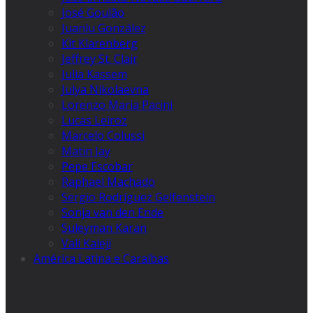
José Goulão
Juanlu González
Kit Klarenberg
Jeffrey St. Clair
Julia Kassem
Julya Nikolaevna
Lorenzo Maria Pacini
Lucas Leiroz
Marcelo Colussi
Matin Jay
Pepe Escobar
Raphael Machado
Sergio Rodríguez Gelfenstein
Sonja van den Ende
Suleyman Karan
Vali Kaleji
América Latina e Caraíbas