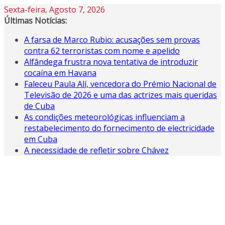
Skip
Sexta-feira, Agosto 7, 2026
to
Últimas Notícias:
content
A farsa de Marco Rubio: acusações sem provas
contra 62 terroristas com nome e apelido
Alfândega frustra nova tentativa de introduzir
cocaína em Havana
Faleceu Paula Alí, vencedora do Prémio Nacional de
Televisão de 2026 e uma das actrizes mais queridas
de Cuba
As condições meteorológicas influenciam a
restabelecimento do fornecimento de electricidade
em Cuba
A necessidade de refletir sobre Chávez