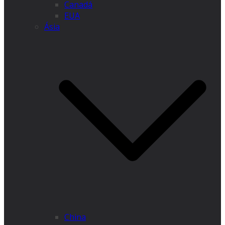
Canadá
EUA
Ásia
China