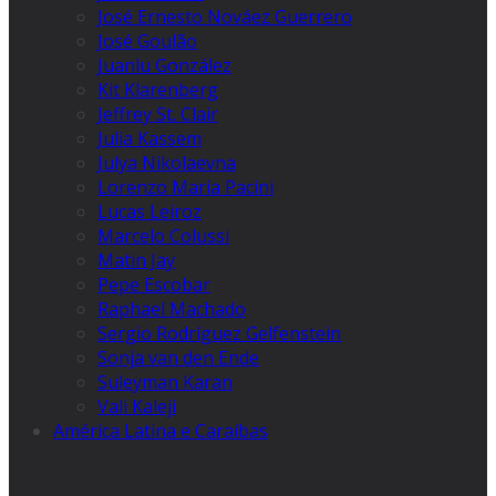
José Ernesto Nováez Guerrero
José Goulão
Juanlu González
Kit Klarenberg
Jeffrey St. Clair
Julia Kassem
Julya Nikolaevna
Lorenzo Maria Pacini
Lucas Leiroz
Marcelo Colussi
Matin Jay
Pepe Escobar
Raphael Machado
Sergio Rodríguez Gelfenstein
Sonja van den Ende
Suleyman Karan
Vali Kaleji
América Latina e Caraíbas