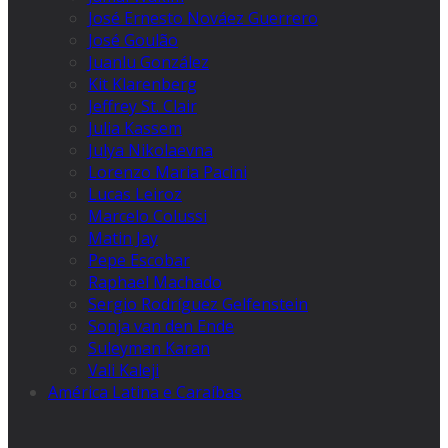
José Ernesto Nováez Guerrero
José Goulão
Juanlu González
Kit Klarenberg
Jeffrey St. Clair
Julia Kassem
Julya Nikolaevna
Lorenzo Maria Pacini
Lucas Leiroz
Marcelo Colussi
Matin Jay
Pepe Escobar
Raphael Machado
Sergio Rodríguez Gelfenstein
Sonja van den Ende
Suleyman Karan
Vali Kaleji
América Latina e Caraíbas