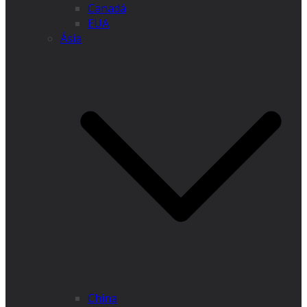
Canadá
EUA
Ásia
China