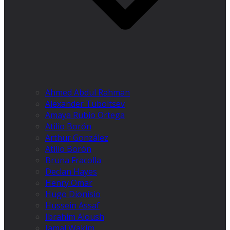
Ahmed Abdul Rahman
Alexander Tuboltsev
Amaya Rubio Ortega
Atilio Borón
Arthur González
Atilio Borón
Bruna Fracolla
Declan Hayes
Henry Omar
Hugo Dionísio
Hussein Assaf
Ibrahim Aloush
Jamal Wakim