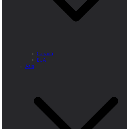
Canadá
EUA
Ásia