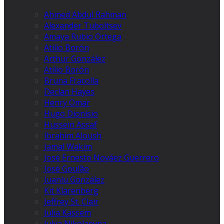
Ahmed Abdul Rahman
Alexander Tuboltsev
Amaya Rubio Ortega
Atilio Borón
Arthur González
Atilio Borón
Bruna Fracolla
Declan Hayes
Henry Omar
Hugo Dionísio
Hussein Assaf
Ibrahim Aloush
Jamal Wakim
José Ernesto Nováez Guerrero
José Goulão
Juanlu González
Kit Klarenberg
Jeffrey St. Clair
Julia Kassem
Julya Nikolaevna