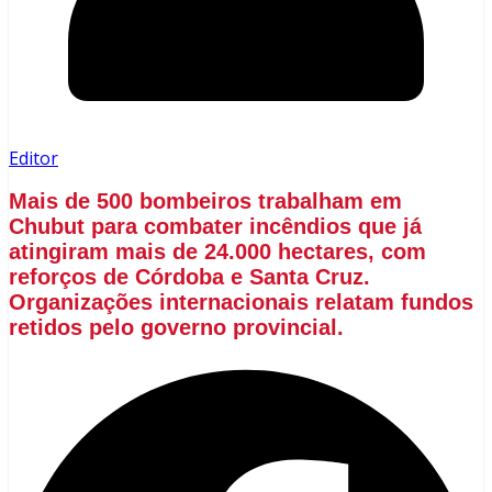
Editor
Mais de 500 bombeiros trabalham em
Chubut para combater incêndios que já
atingiram mais de 24.000 hectares, com
reforços de Córdoba e Santa Cruz.
Organizações internacionais relatam fundos
retidos pelo governo provincial.