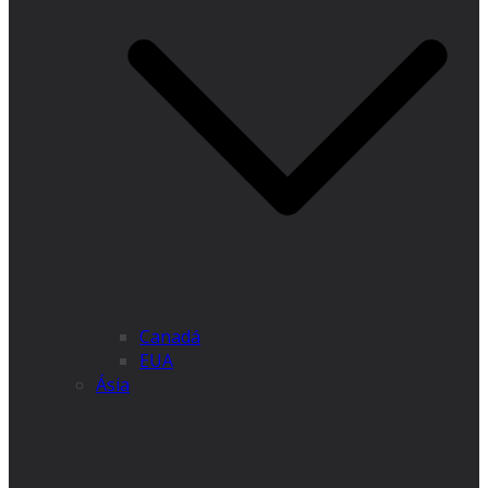
Canadá
EUA
Ásia