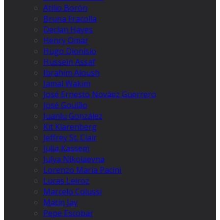
Atilio Borón
Bruna Fracolla
Declan Hayes
Henry Omar
Hugo Dionísio
Hussein Assaf
Ibrahim Aloush
Jamal Wakim
José Ernesto Nováez Guerrero
José Goulão
Juanlu González
Kit Klarenberg
Jeffrey St. Clair
Julia Kassem
Julya Nikolaevna
Lorenzo Maria Pacini
Lucas Leiroz
Marcelo Colussi
Matin Jay
Pepe Escobar