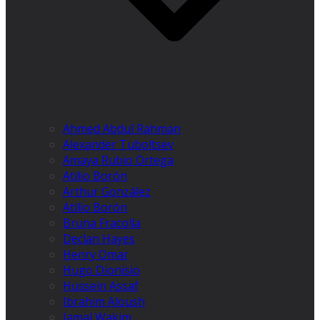
Ahmed Abdul Rahman
Alexander Tuboltsev
Amaya Rubio Ortega
Atilio Borón
Arthur González
Atilio Borón
Bruna Fracolla
Declan Hayes
Henry Omar
Hugo Dionísio
Hussein Assaf
Ibrahim Aloush
Jamal Wakim