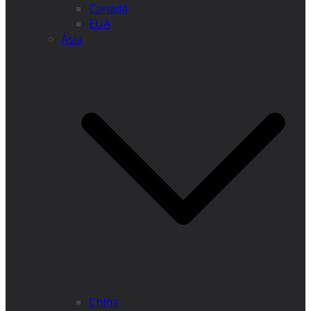
Canadá
EUA
Ásia
China