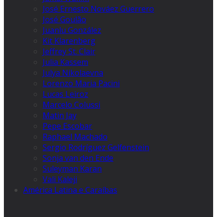
José Ernesto Nováez Guerrero
José Goulão
Juanlu González
Kit Klarenberg
Jeffrey St. Clair
Julia Kassem
Julya Nikolaevna
Lorenzo Maria Pacini
Lucas Leiroz
Marcelo Colussi
Matin Jay
Pepe Escobar
Raphael Machado
Sergio Rodríguez Gelfenstein
Sonja van den Ende
Suleyman Karan
Vali Kaleji
América Latina e Caraíbas