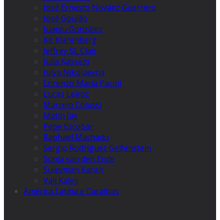
José Ernesto Nováez Guerrero
José Goulão
Juanlu González
Kit Klarenberg
Jeffrey St. Clair
Julia Kassem
Julya Nikolaevna
Lorenzo Maria Pacini
Lucas Leiroz
Marcelo Colussi
Matin Jay
Pepe Escobar
Raphael Machado
Sergio Rodríguez Gelfenstein
Sonja van den Ende
Suleyman Karan
Vali Kaleji
América Latina e Caraíbas