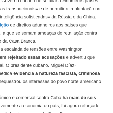
o Governo cubano de se aliar a «inúmeros países
stas transnacionais» e de permitir a implantação na
inteligência sofisticadas» da Rússia e da China.
ição
de direitos aduaneiros aos países que
, a que se somam ameaças de retaliação contra
o da Casa Branca.
a escalada de tensões entre Washington
tem rejeitado essas acusações
e advertiu que
ial. O presidente cubano, Miguel Díaz-
medida
evidencia a natureza fascista, criminosa
equestrou os interesses do povo norte-americano
mico e comercial contra Cuba
há mais de seis
avemente a economia do país, foi agora reforçado