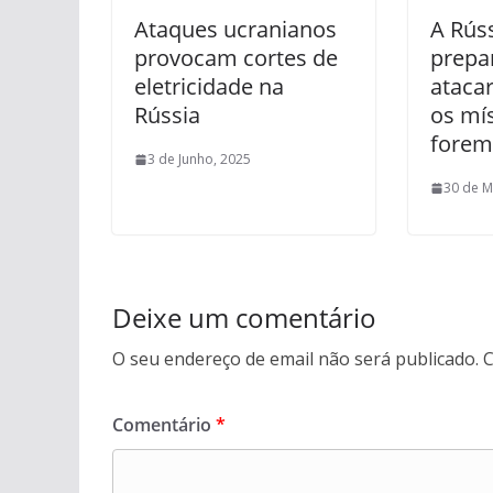
Ataques ucranianos
A Rúss
provocam cortes de
prepa
eletricidade na
ataca
Rússia
os mí
forem 
3 de Junho, 2025
30 de M
Deixe um comentário
O seu endereço de email não será publicado.
C
Comentário
*