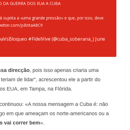
IO DA GUERRA DOS EUA A CUBA
á sujeita a «uma grande pressão» e que, por isso, deve
twitter.com/jsBntaA8C9
VsBloqueo #FidelVive (@cuba_soberana_)
June
sa direcção
, pois isso apenas criaria uma
riam de lidar”, acrescentou ele a partir do
os EUA, em Tampa, na Flórida.
 continuou: «A nossa mensagem a Cuba é: não
jogo em que ameaçam os norte-americanos ou a
s vai correr bem
».