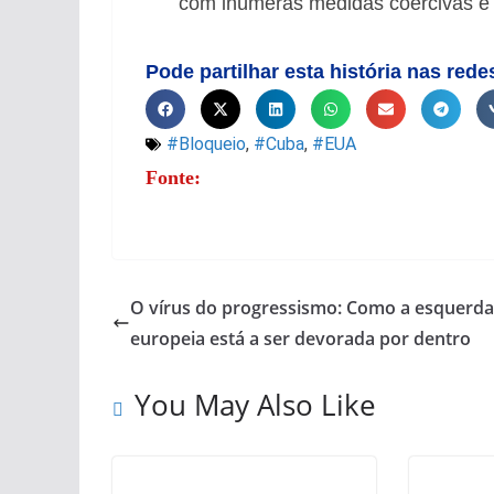
com inúmeras medidas coercivas e u
Pode partilhar esta história nas rede
#Bloqueio
,
#Cuba
,
#EUA
Fonte:
O vírus do progressismo: Como a esquerda
europeia está a ser devorada por dentro
You May Also Like