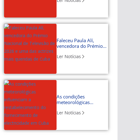
Ler Notícias
Faleceu Paula Alí,
vencedora do Prémio
Nacional de Televisão
Ler Notícias
de 2026 e uma das
actrizes mais queridas
de Cuba
As condições
meteorológicas
influenciam a
Ler Notícias
restabelecimento do
fornecimento de
electricidade em Cuba