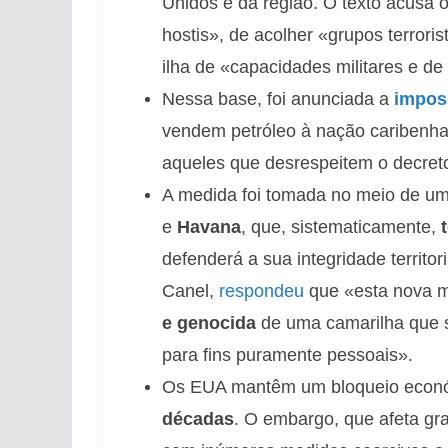
Unidos e da região. O texto acusa 
hostis», de acolher «grupos terrori
ilha de «capacidades militares e de 
Nessa base, foi anunciada a
impos
vendem petróleo à nação caribenha
aqueles que desrespeitem o decret
A medida foi tomada no meio de um
e
Havana
, que, sistematicamente,
defenderá a sua integridade territor
Canel,
respondeu
que «esta nova 
e genocida
de uma camarilha que s
para fins puramente pessoais».
Os EUA mantêm um bloqueio econó
décadas
. O embargo, que afeta gr