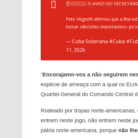
☝️🇺🇸🇨🇺 O AVISO DO SECRETÁR
Pete Hegseth afirmou que a ilha est
tomar «decisões importantes».
pic.
— Cuba Soberana #Cuba #Cuba
11, 2026
“
Encorajamo-vos a não seguirem nes
espécie de ameaça com a qual os EUA te
Quartel-General do Comando Central d
Rodeado por tropas norte-americanas,
entrem neste jogo, não entrem neste 
pátria norte-americana, porque
não lhe