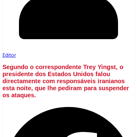
Editor
Segundo o correspondente Trey Yingst, o
presidente dos Estados Unidos falou
directamente com responsáveis iranianos
esta noite, que lhe pediram para suspender
os ataques.