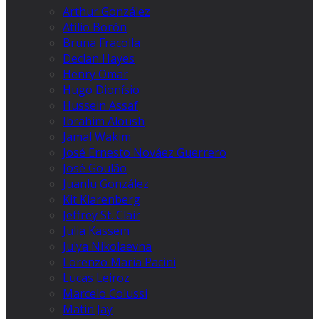
Arthur González
Atilio Borón
Bruna Fracolla
Declan Hayes
Henry Omar
Hugo Dionísio
Hussein Assaf
Ibrahim Aloush
Jamal Wakim
José Ernesto Nováez Guerrero
José Goulão
Juanlu González
Kit Klarenberg
Jeffrey St. Clair
Julia Kassem
Julya Nikolaevna
Lorenzo Maria Pacini
Lucas Leiroz
Marcelo Colussi
Matin Jay