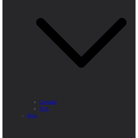
Canadá
EUA
Ásia