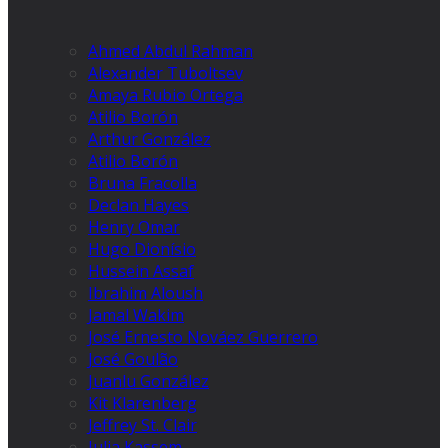
Ahmed Abdul Rahman
Alexander Tuboltsev
Amaya Rubio Ortega
Atilio Borón
Arthur González
Atilio Borón
Bruna Fracolla
Declan Hayes
Henry Omar
Hugo Dionísio
Hussein Assaf
Ibrahim Aloush
Jamal Wakim
José Ernesto Nováez Guerrero
José Goulão
Juanlu González
Kit Klarenberg
Jeffrey St. Clair
Julia Kassem