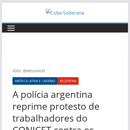
Skip
to
content
Foto: @ateconicet
AMÉRICA LATINA E CARAÍBAS
ARGENTINA
A polícia argentina
reprime protesto de
trabalhadores do
CONICET contra os