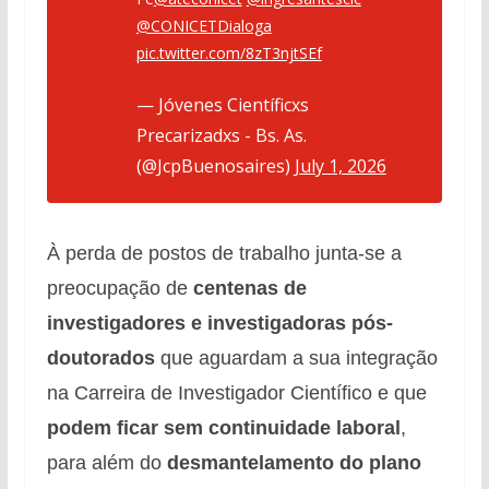
@CONICETDialoga
pic.twitter.com/8zT3njtSEf
— Jóvenes Científicxs
Precarizadxs - Bs. As.
(@JcpBuenosaires)
July 1, 2026
À perda de postos de trabalho junta-se a
preocupação de
centenas de
investigadores e investigadoras pós-
doutorados
que aguardam a sua integração
na Carreira de Investigador Científico e que
podem ficar sem continuidade laboral
,
para além do
desmantelamento do plano