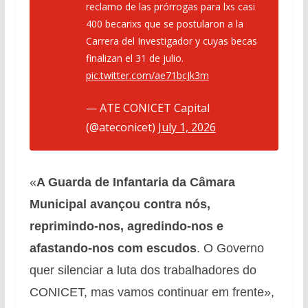
reclamo de las prórrogas para lxs casi
400 becarixs que se postularon a la
Carrera del Investigador y cuyas becas
finalizan el 31 de julio.
pic.twitter.com/ae71bcJk3m
— ATE CONICET Capital
(@ateconicet)
July 1, 2026
«
A Guarda de Infantaria da Câmara
Municipal avançou contra nós,
reprimindo-nos, agredindo-nos e
afastando-nos com escudos
. O Governo
quer silenciar a luta dos trabalhadores do
CONICET, mas vamos continuar em frente»,