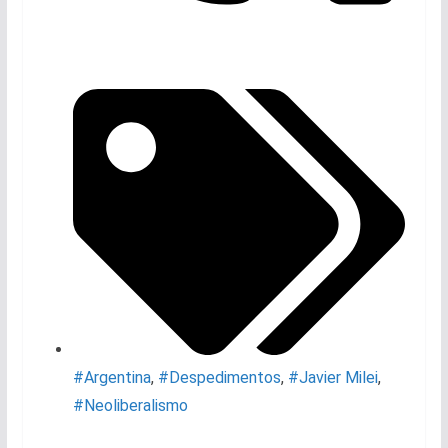
#Argentina
,
#Despedimentos
,
#Javier Milei
,
#Neoliberalismo