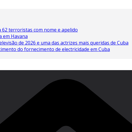
 62 terroristas com nome e apelido
ína em Havana
elevisão de 2026 e uma das actrizes mais queridas de Cuba
cimento do fornecimento de electricidade em Cuba