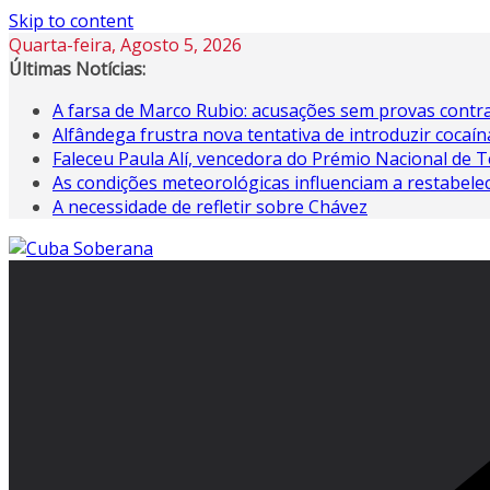
Skip to content
Quarta-feira, Agosto 5, 2026
Últimas Notícias:
A farsa de Marco Rubio: acusações sem provas contra
Alfândega frustra nova tentativa de introduzir coca
Faleceu Paula Alí, vencedora do Prémio Nacional de T
As condições meteorológicas influenciam a restabele
A necessidade de refletir sobre Chávez