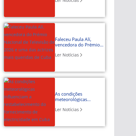
Ler Notícias
Faleceu Paula Alí,
vencedora do Prémio
Nacional de Televisão
Ler Notícias
de 2026 e uma das
actrizes mais queridas
de Cuba
As condições
meteorológicas
influenciam a
Ler Notícias
restabelecimento do
fornecimento de
electricidade em Cuba