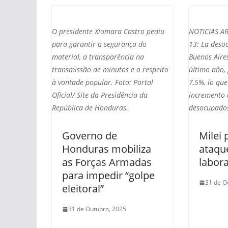
O presidente Xiomara Castro pediu
NOTICIAS A
para garantir a segurança do
13: La deso
material, a transparência na
Buenos Aires
transmissão de minutos e o respeito
último año,
à vontade popular. Foto: Portal
7,5%, lo qu
Oficial/ Site da Presidência da
incremento 
República de Honduras.
desocupados
Governo de
Milei 
Honduras mobiliza
ataque
as Forças Armadas
labora
para impedir “golpe
31 de O
eleitoral”
31 de Outubro, 2025