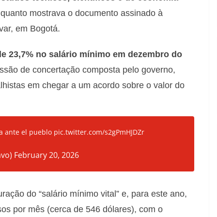
enquanto mostrava o documento assinado à
var, em Bogotá.
de 23,7% no salário mínimo em dezembro do
issão de concertação composta pelo governo,
balhistas em chegar a um acordo sobre o valor do
ia ante el pueblo
pic.twitter.com/s2gPmHJDZr
avo)
February 20, 2026
ação do “salário mínimo vital” e, para este ano,
sos por mês (cerca de 546 dólares), com o