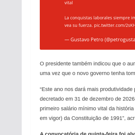
vital
La conquistas laborales siempre im
vea su fuerza.
pic.twitter.com/2s
— Gustavo Petro (@petrogust
O presidente também indicou que o aume
uma vez que o novo governo tenha tom
“Este ano nos dará mais produtividade 
decretado em 31 de dezembro de 2026 (
primeiro salário mínimo vital da histór
em vigor) da Constituição de 1991”, ac
A convocatória de quinta-feira foi al