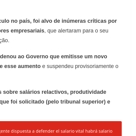
lo no país, foi alvo de inúmeras críticas por
ores empresariais
, que alertaram para o seu
ção.
rdenou ao Governo que emitisse um novo
te esse aumento
e suspendeu provisoriamente o
 sobre salários relactivos, produtividade
ue foi solicitado (pelo tribunal superior) e
nte dispuesta a defender el salario vital habrá salario