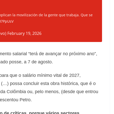
plican la movilización de la gente que trabaja. Que se
KH7PpUsV
avo)
February 19, 2026
nto salarial “terá de avançar no próximo ano”,
ado posse, a 7 de agosto.
para que o salário mínimo vital de 2027,
…) possa concluir esta obra histórica, que é o
ia da Colômbia ou, pelo menos, (desde que entrou
rescentou Petro.
vo de críticas, porque vários sectores