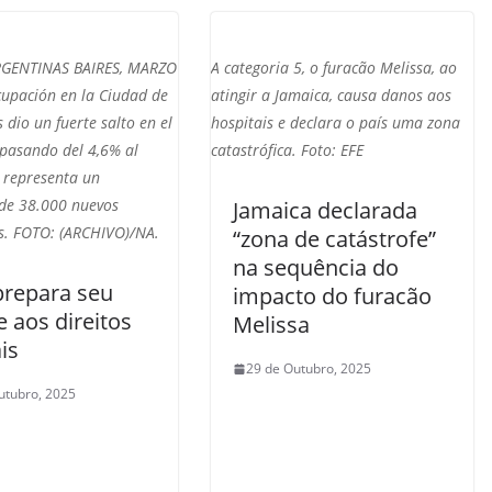
RGENTINAS BAIRES, MARZO
A categoria 5, o furacão Melissa, ao
cupación en la Ciudad de
atingir a Jamaica, causa danos aos
 dio un fuerte salto en el
hospitais e declara o país uma zona
 pasando del 4,6% al
catastrófica. Foto: EFE
e representa un
de 38.000 nuevos
Jamaica declarada
. FOTO: (ARCHIVO)/NA.
“zona de catástrofe”
na sequência do
prepara seu
impacto do furacão
 aos direitos
Melissa
is
29 de Outubro, 2025
utubro, 2025