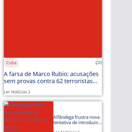
Cuba
0
A farsa de Marco Rubio: acusações
sem provas contra 62 terroristas
com nome e apelido
Ler Notícias
Alfândega frustra nova
tentativa de introduzir
cocaína em Havana