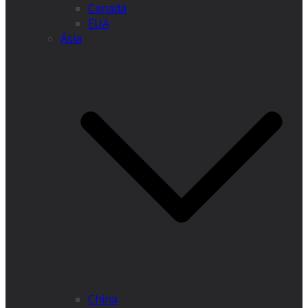
Canadá
EUA
Ásia
China