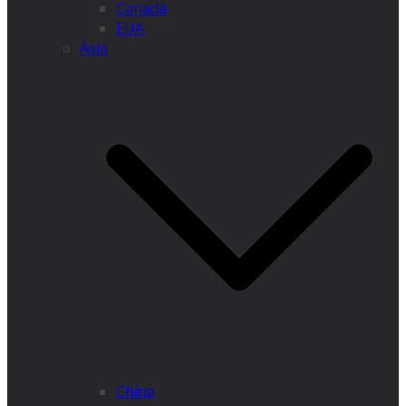
Canadá
EUA
Ásia
China