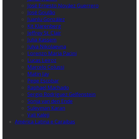
José Ernesto Nováez Guerrero
José Goulão
Juanlu González
Kit Klarenberg
Jeffrey St. Clair
Julia Kassem
Julya Nikolaevna
Lorenzo Maria Pacini
Lucas Leiroz
Marcelo Colussi
Matin Jay
Pepe Escobar
Raphael Machado
Sergio Rodríguez Gelfenstein
Sonja van den Ende
Suleyman Karan
Vali Kaleji
América Latina e Caraíbas