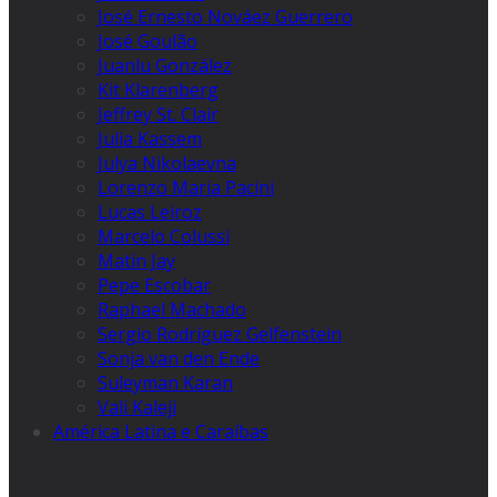
José Ernesto Nováez Guerrero
José Goulão
Juanlu González
Kit Klarenberg
Jeffrey St. Clair
Julia Kassem
Julya Nikolaevna
Lorenzo Maria Pacini
Lucas Leiroz
Marcelo Colussi
Matin Jay
Pepe Escobar
Raphael Machado
Sergio Rodríguez Gelfenstein
Sonja van den Ende
Suleyman Karan
Vali Kaleji
América Latina e Caraíbas