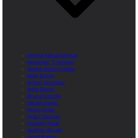
Ahmed Abdul Rahman
Alexander Tuboltsev
Amaya Rubio Ortega
Atilio Borón
Arthur González
Atilio Borón
Bruna Fracolla
Declan Hayes
Henry Omar
Hugo Dionísio
Hussein Assaf
Ibrahim Aloush
Jamal Wakim