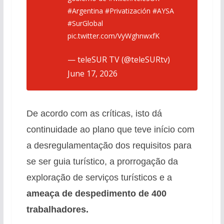
#Argentina
#Privatización
#AYSA
#SurGlobal
pic.twitter.com/VyWghnwxfK
— teleSUR TV (@teleSURtv)
June 17, 2026
De acordo com as críticas, isto dá
continuidade ao plano que teve início com
a desregulamentação dos requisitos para
se ser guia turístico, a prorrogação da
exploração de serviços turísticos e a
ameaça de despedimento de 400
trabalhadores.