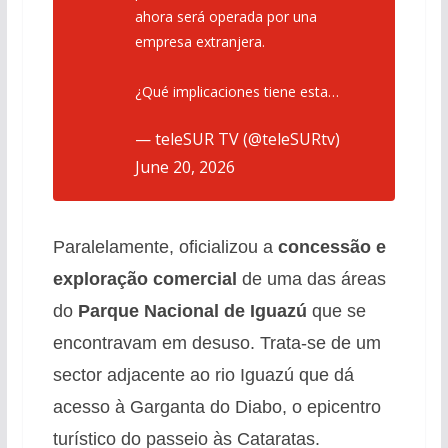
ahora será operada por una
empresa extranjera.
¿Qué implicaciones tiene esta…
— teleSUR TV (@teleSURtv)
June 20, 2026
Paralelamente, oficializou a
concessão e
exploração comercial
de uma das áreas
do
Parque Nacional de Iguazú
que se
encontravam em desuso. Trata-se de um
sector adjacente ao rio Iguazú que dá
acesso à Garganta do Diabo, o epicentro
turístico do passeio às Cataratas.