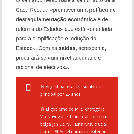
O seu argumento baseia-se no facto de a
Casa Rosada «promover uma
política de
desregulamentação económica
e de
reforma do Estado» que está «orientada
para a simplificação e redução do
Estado». Com as
saídas,
acrescenta,
procurará-se «um nível adequado e
racional de efectivos».
🚨 Argentina privatiza su hidrovía
principal por 25 años
🔴 El gobierno de Milei entregó la
Vía Navegable Troncal al consorcio
belga Jan De Nul. Esta ruta, crucial
para el 80% del comercio exterior,