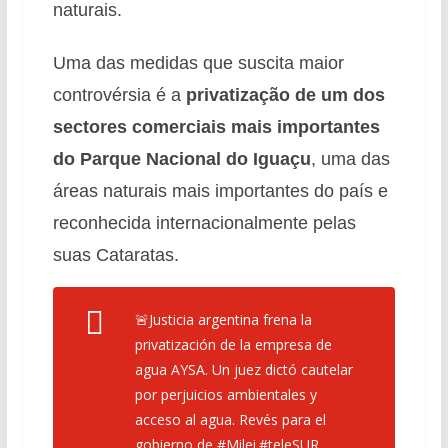
naturais.
Uma das medidas que suscita maior
controvérsia é a
privatização de um dos
sectores comerciais mais importantes
do
Parque Nacional do Iguaçu
, uma das
áreas naturais mais importantes do país e
reconhecida internacionalmente pelas
suas Cataratas.
🚨Justicia argentina frena la
privatización de la empresa de
agua AYSA. Un juez dictó cautelar
por perjuicios ambientales y
acceso al agua. Revés para el
gobierno de
#Milei
.
#teleSUR