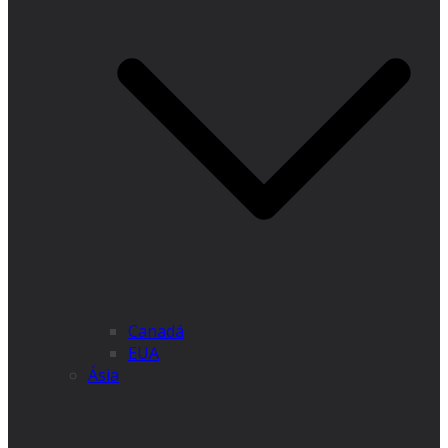
Canadá
EUA
Ásia