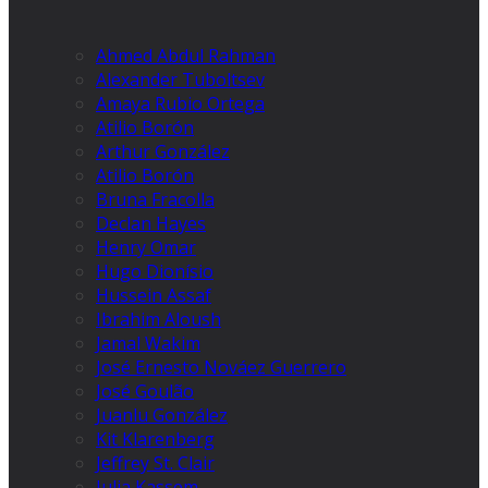
Ahmed Abdul Rahman
Alexander Tuboltsev
Amaya Rubio Ortega
Atilio Borón
Arthur González
Atilio Borón
Bruna Fracolla
Declan Hayes
Henry Omar
Hugo Dionísio
Hussein Assaf
Ibrahim Aloush
Jamal Wakim
José Ernesto Nováez Guerrero
José Goulão
Juanlu González
Kit Klarenberg
Jeffrey St. Clair
Julia Kassem