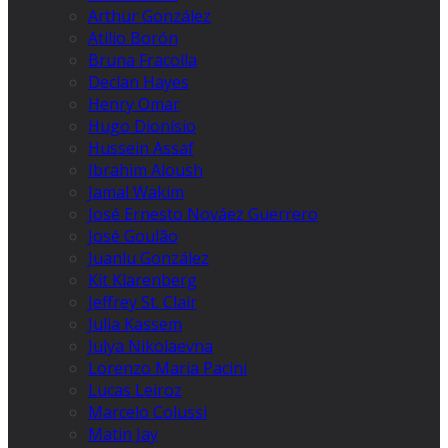
Arthur González
Atilio Borón
Bruna Fracolla
Declan Hayes
Henry Omar
Hugo Dionísio
Hussein Assaf
Ibrahim Aloush
Jamal Wakim
José Ernesto Nováez Guerrero
José Goulão
Juanlu González
Kit Klarenberg
Jeffrey St. Clair
Julia Kassem
Julya Nikolaevna
Lorenzo Maria Pacini
Lucas Leiroz
Marcelo Colussi
Matin Jay