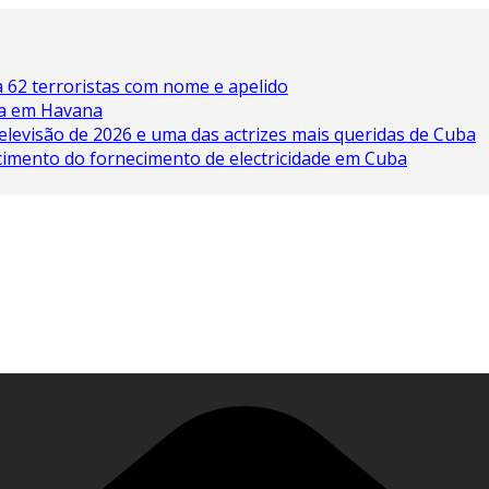
 62 terroristas com nome e apelido
ína em Havana
elevisão de 2026 e uma das actrizes mais queridas de Cuba
cimento do fornecimento de electricidade em Cuba