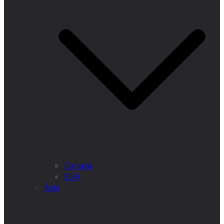
Canadá
EUA
Ásia