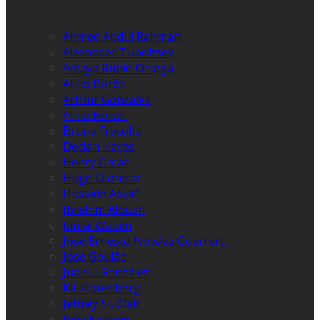
Ahmed Abdul Rahman
Alexander Tuboltsev
Amaya Rubio Ortega
Atilio Borón
Arthur González
Atilio Borón
Bruna Fracolla
Declan Hayes
Henry Omar
Hugo Dionísio
Hussein Assaf
Ibrahim Aloush
Jamal Wakim
José Ernesto Nováez Guerrero
José Goulão
Juanlu González
Kit Klarenberg
Jeffrey St. Clair
Julia Kassem