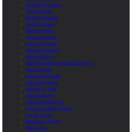
Arthur González
Atilio Borón
Bruna Fracolla
Declan Hayes
Henry Omar
Hugo Dionísio
Hussein Assaf
Ibrahim Aloush
Jamal Wakim
José Ernesto Nováez Guerrero
José Goulão
Juanlu González
Kit Klarenberg
Jeffrey St. Clair
Julia Kassem
Julya Nikolaevna
Lorenzo Maria Pacini
Lucas Leiroz
Marcelo Colussi
Matin Jay