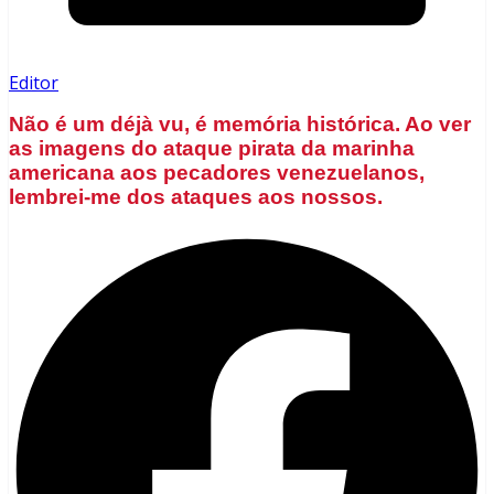
Editor
Não é um déjà vu, é memória histórica. Ao ver
as imagens do ataque pirata da marinha
americana aos pecadores venezuelanos,
lembrei-me dos ataques aos nossos.