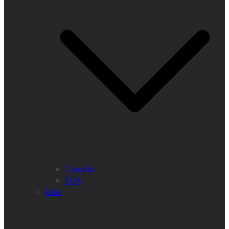
Canadá
EUA
Ásia