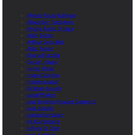
Ahmed Abdul Rahman
Alexander Tuboltsev
Amaya Rubio Ortega
Atilio Borón
Arthur González
Atilio Borón
Bruna Fracolla
Declan Hayes
Henry Omar
Hugo Dionísio
Hussein Assaf
Ibrahim Aloush
Jamal Wakim
José Ernesto Nováez Guerrero
José Goulão
Juanlu González
Kit Klarenberg
Jeffrey St. Clair
Julia Kassem