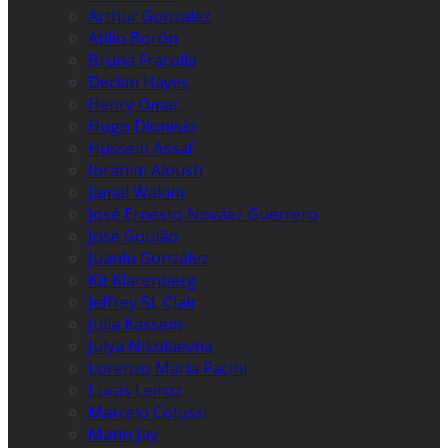
Arthur González
Atilio Borón
Bruna Fracolla
Declan Hayes
Henry Omar
Hugo Dionísio
Hussein Assaf
Ibrahim Aloush
Jamal Wakim
José Ernesto Nováez Guerrero
José Goulão
Juanlu González
Kit Klarenberg
Jeffrey St. Clair
Julia Kassem
Julya Nikolaevna
Lorenzo Maria Pacini
Lucas Leiroz
Marcelo Colussi
Matin Jay