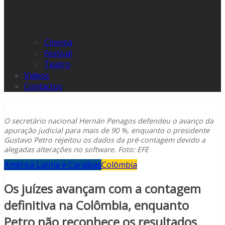
Cinema
Festival
Teatro
Videos
Contactos
O secretário nacional Hernán Penagos defendeu o avanço da
apuração judicial para mais de 90 %, enquanto o presidente
Gustavo Petro rejeitou os dados da pré-contagem devido a
alegadas alterações no software. Foto: EFE
América Latina e Caraíbas
Colômbia
Os juízes avançam com a contagem
definitiva na Colômbia, enquanto
Petro não reconhece os resultados