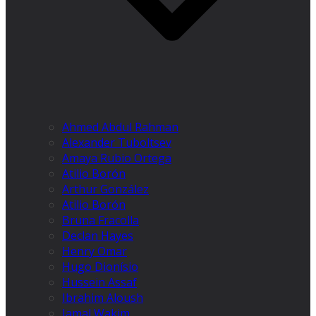
Ahmed Abdul Rahman
Alexander Tuboltsev
Amaya Rubio Ortega
Atilio Borón
Arthur González
Atilio Borón
Bruna Fracolla
Declan Hayes
Henry Omar
Hugo Dionísio
Hussein Assaf
Ibrahim Aloush
Jamal Wakim