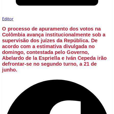
Editor
O processo de apuramento dos votos na
Colômbia avança institucionalmente sob a
supervisão dos juízes da República. De
acordo com a estimativa divulgada no
domingo, contestada pelo Governo,
Abelardo de la Espriella e Iván Cepeda irão
defrontar-se no segundo turno, a 21 de
junho.