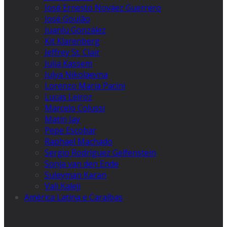
José Ernesto Nováez Guerrero
José Goulão
Juanlu González
Kit Klarenberg
Jeffrey St. Clair
Julia Kassem
Julya Nikolaevna
Lorenzo Maria Pacini
Lucas Leiroz
Marcelo Colussi
Matin Jay
Pepe Escobar
Raphael Machado
Sergio Rodríguez Gelfenstein
Sonja van den Ende
Suleyman Karan
Vali Kaleji
América Latina e Caraíbas