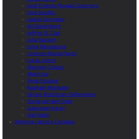
José Ernesto Nováez Guerrero
José Goulão
Juanlu González
Kit Klarenberg
Jeffrey St. Clair
Julia Kassem
Julya Nikolaevna
Lorenzo Maria Pacini
Lucas Leiroz
Marcelo Colussi
Matin Jay
Pepe Escobar
Raphael Machado
Sergio Rodríguez Gelfenstein
Sonja van den Ende
Suleyman Karan
Vali Kaleji
América Latina e Caraíbas