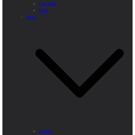
Canadá
EUA
Ásia
China