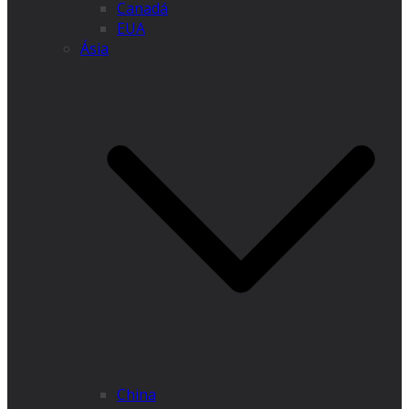
Canadá
EUA
Ásia
China