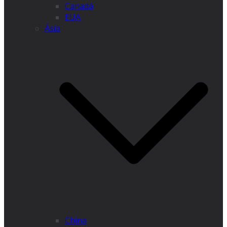
Canadá
EUA
Ásia
China