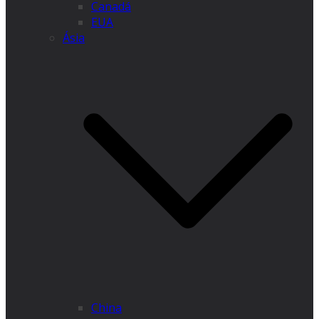
Canadá
EUA
Ásia
China