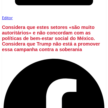
Editor
Considera que estes setores «são muito
autoritários» e não concordam com as
políticas de bem-estar social do México.
Considera que Trump não está a promover
essa campanha contra a soberania