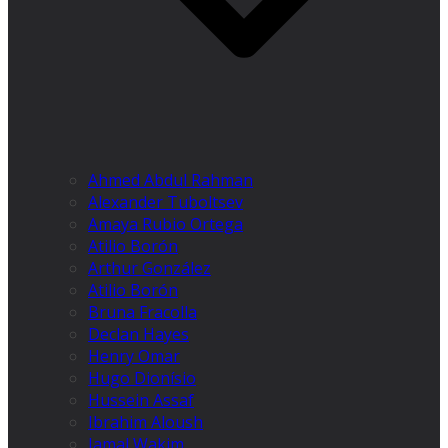
Ahmed Abdul Rahman
Alexander Tuboltsev
Amaya Rubio Ortega
Atilio Borón
Arthur González
Atilio Borón
Bruna Fracolla
Declan Hayes
Henry Omar
Hugo Dionísio
Hussein Assaf
Ibrahim Aloush
Jamal Wakim