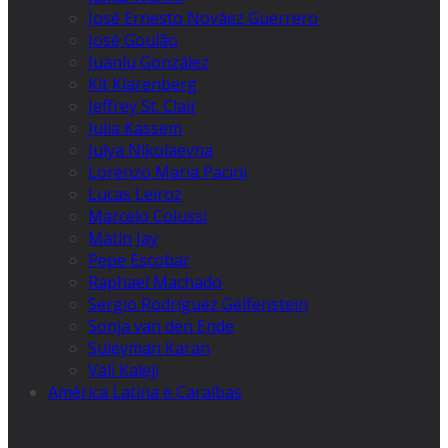
José Ernesto Nováez Guerrero
José Goulão
Juanlu González
Kit Klarenberg
Jeffrey St. Clair
Julia Kassem
Julya Nikolaevna
Lorenzo Maria Pacini
Lucas Leiroz
Marcelo Colussi
Matin Jay
Pepe Escobar
Raphael Machado
Sergio Rodríguez Gelfenstein
Sonja van den Ende
Suleyman Karan
Vali Kaleji
América Latina e Caraíbas