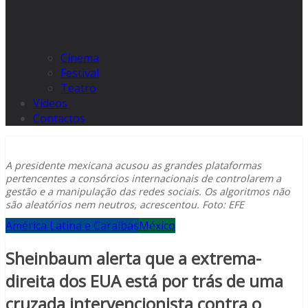
Cinema
Festival
Teatro
Videos
Contactos
A presidente mexicana acusou as grandes plataformas
pertencentes a consórcios internacionais de controlarem a
gestão e a manipulação das redes sociais. Os algoritmos não
são aleatórios nem neutros, acrescentou. Foto: EFE
América Latina e Caraíbas
México
Sheinbaum alerta que a extrema-
direita dos EUA está por trás de uma
cruzada intervencionista contra o