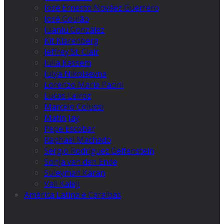
José Ernesto Nováez Guerrero
José Goulão
Juanlu González
Kit Klarenberg
Jeffrey St. Clair
Julia Kassem
Julya Nikolaevna
Lorenzo Maria Pacini
Lucas Leiroz
Marcelo Colussi
Matin Jay
Pepe Escobar
Raphael Machado
Sergio Rodríguez Gelfenstein
Sonja van den Ende
Suleyman Karan
Vali Kaleji
América Latina e Caraíbas