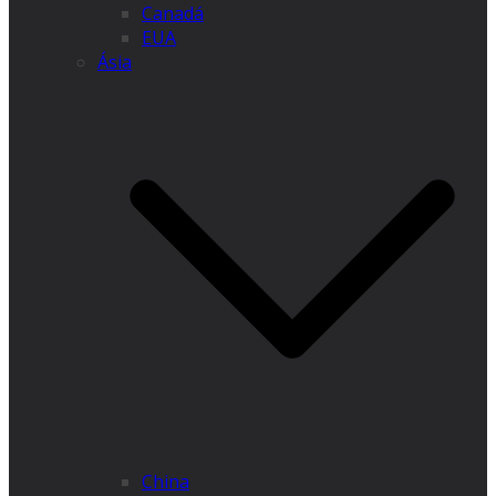
Canadá
EUA
Ásia
China