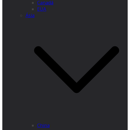
Canadá
EUA
Ásia
China