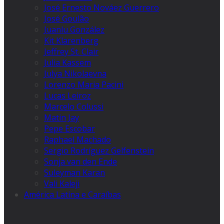
José Ernesto Nováez Guerrero
José Goulão
Juanlu González
Kit Klarenberg
Jeffrey St. Clair
Julia Kassem
Julya Nikolaevna
Lorenzo Maria Pacini
Lucas Leiroz
Marcelo Colussi
Matin Jay
Pepe Escobar
Raphael Machado
Sergio Rodríguez Gelfenstein
Sonja van den Ende
Suleyman Karan
Vali Kaleji
América Latina e Caraíbas