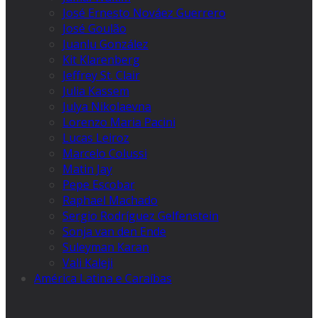
José Ernesto Nováez Guerrero
José Goulão
Juanlu González
Kit Klarenberg
Jeffrey St. Clair
Julia Kassem
Julya Nikolaevna
Lorenzo Maria Pacini
Lucas Leiroz
Marcelo Colussi
Matin Jay
Pepe Escobar
Raphael Machado
Sergio Rodríguez Gelfenstein
Sonja van den Ende
Suleyman Karan
Vali Kaleji
América Latina e Caraíbas