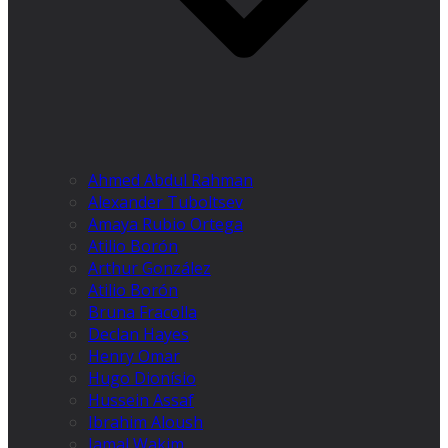
Ahmed Abdul Rahman
Alexander Tuboltsev
Amaya Rubio Ortega
Atilio Borón
Arthur González
Atilio Borón
Bruna Fracolla
Declan Hayes
Henry Omar
Hugo Dionísio
Hussein Assaf
Ibrahim Aloush
Jamal Wakim