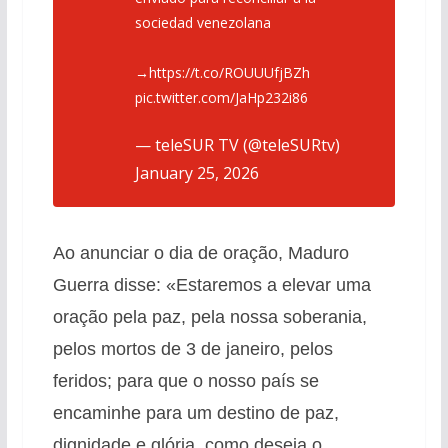
sociedad venezolana
→
https://t.co/ROUUUfjBZh
pic.twitter.com/JaHp232i86
— teleSUR TV (@teleSURtv)
January 25, 2026
Ao anunciar o dia de oração, Maduro
Guerra disse: «Estaremos a elevar uma
oração pela paz, pela nossa soberania,
pelos mortos de 3 de janeiro, pelos
feridos; para que o nosso país se
encaminhe para um destino de paz,
dignidade e glória, como deseja o