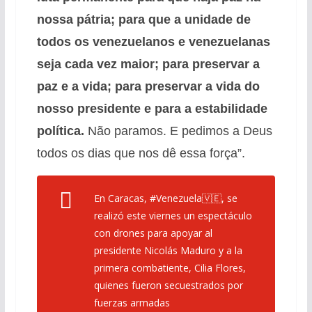
nossa pátria; para que a unidade de
todos os venezuelanos e venezuelanas
seja cada vez maior; para preservar a
paz e a vida; para preservar a vida do
nosso presidente e para a estabilidade
política.
Não paramos. E pedimos a Deus
todos os dias que nos dê essa força”.
En Caracas,
#Venezuela
🇻🇪, se
realizó este viernes un espectáculo
con drones para apoyar al
presidente Nicolás Maduro y a la
primera combatiente, Cilia Flores,
quienes fueron secuestrados por
fuerzas armadas