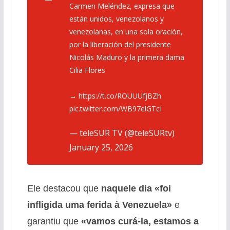
Carmen Meléndez, expresa que
están unidos, venezolanos y
venezolanas, en una sola oración,
por la liberación del presidente
Nicolás Maduro y la primera dama
Cilia Flores
→
https://t.co/ROUUUfjBZh
pic.twitter.com/WB97elGTcI
— teleSUR TV (@teleSURtv)
January 25, 2026
Ele destacou que
naquele dia «foi
infligida uma ferida à Venezuela»
e
garantiu que
«vamos curá-la, estamos a