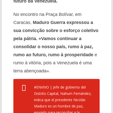
futuro da Venezuela.
No encontro na Praça Bolívar, em
Caracas,
Maduro Guerra expressou a
sua convicção sobre o esforço coletivo
pela pátria.
«Vamos continuar a
consolidar o nosso país, rumo à paz,
rumo ao futuro, rumo à prosperidade
e
rumo à vitória, pois a Venezuela é uma
terra abençoada».
#ENVIVO
| Jefe de gobierno del
Distrito Capital, Nahum Fernández,
indica que el presidente Nicolás
Maduro es un hombre de paz,
enviado para reconciliar a la