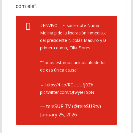
com ele”.
#ENVIVO
| El sacerdote Numa
Molina pide la liberación inmediata
del presidente Nicolás Maduro y la
primera dama, Cilia Flores
"Todos estamos unidos alrededor
de esa única causa"
→
https://t.co/ROUUUfjBZh
pic.twitter.com/QtwyIeTSpN
— teleSUR TV (@teleSURtv)
January 25, 2026