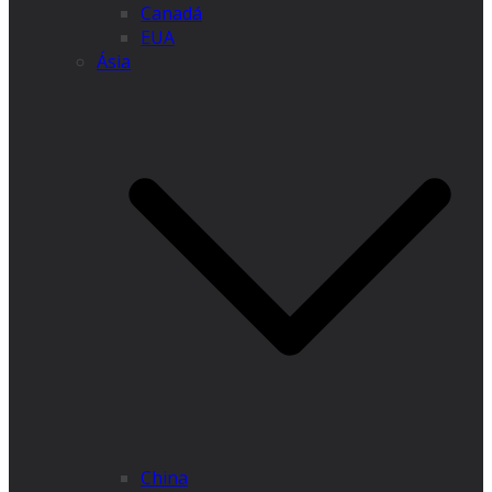
Canadá
EUA
Ásia
China