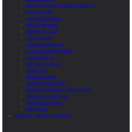
José Ernesto Nováez Guerrero
José Goulão
Juanlu González
Kit Klarenberg
Jeffrey St. Clair
Julia Kassem
Julya Nikolaevna
Lorenzo Maria Pacini
Lucas Leiroz
Marcelo Colussi
Matin Jay
Pepe Escobar
Raphael Machado
Sergio Rodríguez Gelfenstein
Sonja van den Ende
Suleyman Karan
Vali Kaleji
América Latina e Caraíbas