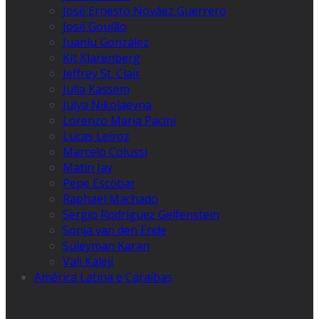
José Ernesto Nováez Guerrero
José Goulão
Juanlu González
Kit Klarenberg
Jeffrey St. Clair
Julia Kassem
Julya Nikolaevna
Lorenzo Maria Pacini
Lucas Leiroz
Marcelo Colussi
Matin Jay
Pepe Escobar
Raphael Machado
Sergio Rodríguez Gelfenstein
Sonja van den Ende
Suleyman Karan
Vali Kaleji
América Latina e Caraíbas