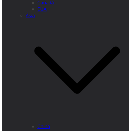
Canadá
EUA
Ásia
China