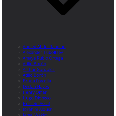
Ahmed Abdul Rahman
Alexander Tuboltsev
Amaya Rubio Ortega
Atilio Borón
Arthur González
Atilio Borón
Bruna Fracolla
Declan Hayes
Henry Omar
Hugo Dionísio
Hussein Assaf
Ibrahim Aloush
Jamal Wakim