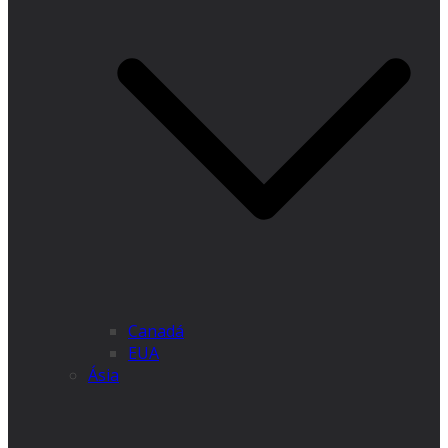
Canadá
EUA
Ásia