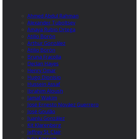
Ahmed Abdul Rahman
Alexander Tuboltsev
Amaya Rubio Ortega
Atilio Borón
Arthur González
Atilio Borón
Bruna Fracolla
Declan Hayes
Henry Omar
Hugo Dionísio
Hussein Assaf
Ibrahim Aloush
Jamal Wakim
José Ernesto Nováez Guerrero
José Goulão
Juanlu González
Kit Klarenberg
Jeffrey St. Clair
Julia Kassem