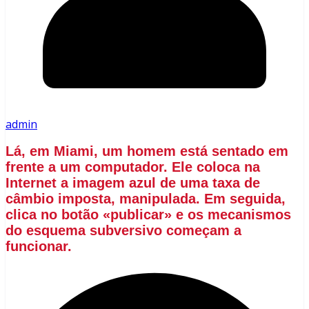
admin
Lá, em Miami, um homem está sentado em
frente a um computador. Ele coloca na
Internet a imagem azul de uma taxa de
câmbio imposta, manipulada. Em seguida,
clica no botão «publicar» e os mecanismos
do esquema subversivo começam a
funcionar.