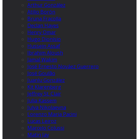
Arthur González
Atilio Borón
Bruna Fracolla
Declan Hayes
Henry Omar
Hugo Dionísio
Hussein Assaf
Ibrahim Aloush
Jamal Wakim
José Ernesto Nováez Guerrero
José Goulão
Juanlu González
Kit Klarenberg
Jeffrey St. Clair
Julia Kassem
Julya Nikolaevna
Lorenzo Maria Pacini
Lucas Leiroz
Marcelo Colussi
Matin Jay