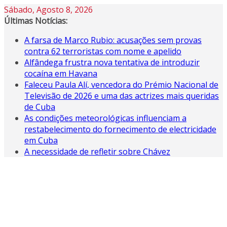
Skip
Sábado, Agosto 8, 2026
to
Últimas Notícias:
content
A farsa de Marco Rubio: acusações sem provas
contra 62 terroristas com nome e apelido
Alfândega frustra nova tentativa de introduzir
cocaína em Havana
Faleceu Paula Alí, vencedora do Prémio Nacional de
Televisão de 2026 e uma das actrizes mais queridas
de Cuba
As condições meteorológicas influenciam a
restabelecimento do fornecimento de electricidade
em Cuba
A necessidade de refletir sobre Chávez