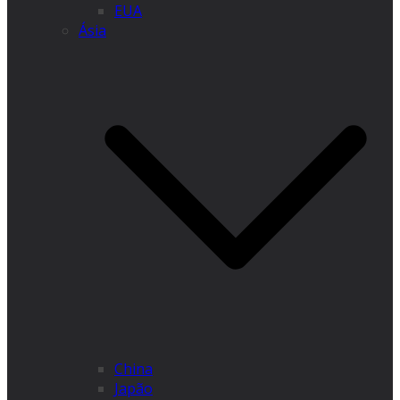
EUA
Ásia
China
Japão