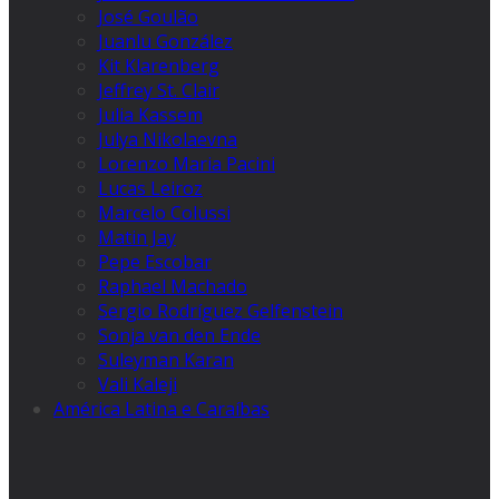
José Goulão
Juanlu González
Kit Klarenberg
Jeffrey St. Clair
Julia Kassem
Julya Nikolaevna
Lorenzo Maria Pacini
Lucas Leiroz
Marcelo Colussi
Matin Jay
Pepe Escobar
Raphael Machado
Sergio Rodríguez Gelfenstein
Sonja van den Ende
Suleyman Karan
Vali Kaleji
América Latina e Caraíbas