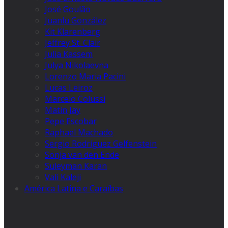
José Goulão
Juanlu González
Kit Klarenberg
Jeffrey St. Clair
Julia Kassem
Julya Nikolaevna
Lorenzo Maria Pacini
Lucas Leiroz
Marcelo Colussi
Matin Jay
Pepe Escobar
Raphael Machado
Sergio Rodríguez Gelfenstein
Sonja van den Ende
Suleyman Karan
Vali Kaleji
América Latina e Caraíbas