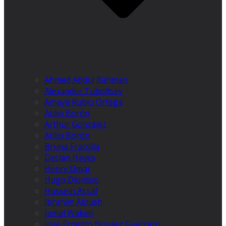
Ahmed Abdul Rahman
Alexander Tuboltsev
Amaya Rubio Ortega
Atilio Borón
Arthur González
Atilio Borón
Bruna Fracolla
Declan Hayes
Henry Omar
Hugo Dionísio
Hussein Assaf
Ibrahim Aloush
Jamal Wakim
José Ernesto Nováez Guerrero