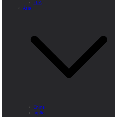
EUA
Ásia
China
Japão