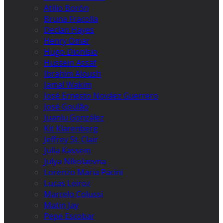
Atilio Borón
Bruna Fracolla
Declan Hayes
Henry Omar
Hugo Dionísio
Hussein Assaf
Ibrahim Aloush
Jamal Wakim
José Ernesto Nováez Guerrero
José Goulão
Juanlu González
Kit Klarenberg
Jeffrey St. Clair
Julia Kassem
Julya Nikolaevna
Lorenzo Maria Pacini
Lucas Leiroz
Marcelo Colussi
Matin Jay
Pepe Escobar