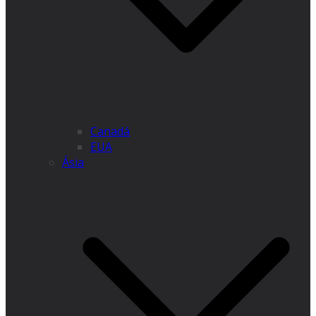
Canadá
EUA
Ásia