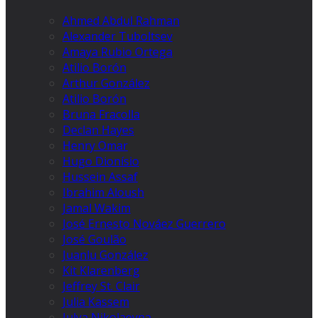
Ahmed Abdul Rahman
Alexander Tuboltsev
Amaya Rubio Ortega
Atilio Borón
Arthur González
Atilio Borón
Bruna Fracolla
Declan Hayes
Henry Omar
Hugo Dionísio
Hussein Assaf
Ibrahim Aloush
Jamal Wakim
José Ernesto Nováez Guerrero
José Goulão
Juanlu González
Kit Klarenberg
Jeffrey St. Clair
Julia Kassem
Julya Nikolaevna