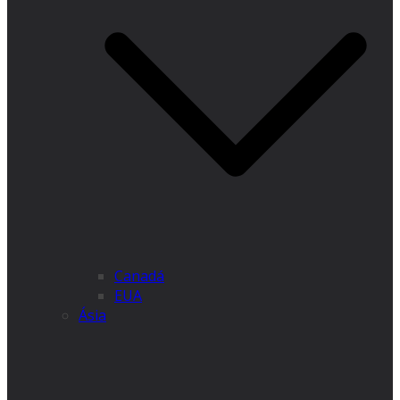
Canadá
EUA
Ásia