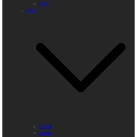
EUA
Ásia
China
Japão