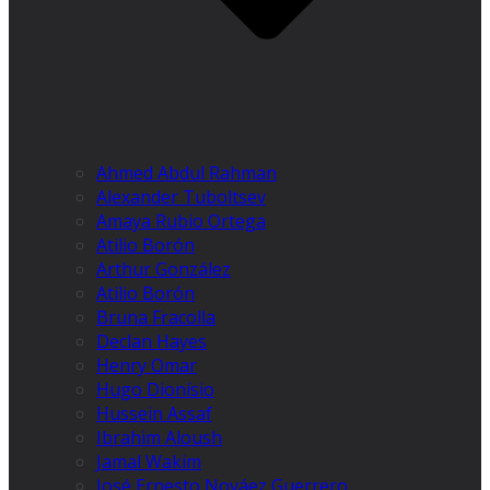
Ahmed Abdul Rahman
Alexander Tuboltsev
Amaya Rubio Ortega
Atilio Borón
Arthur González
Atilio Borón
Bruna Fracolla
Declan Hayes
Henry Omar
Hugo Dionísio
Hussein Assaf
Ibrahim Aloush
Jamal Wakim
José Ernesto Nováez Guerrero