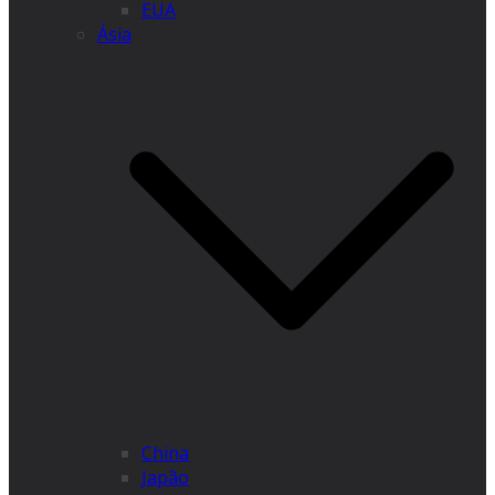
EUA
Ásia
China
Japão