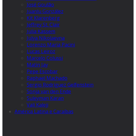
José Goulão
Juanlu González
Kit Klarenberg
Jeffrey St. Clair
Julia Kassem
Julya Nikolaevna
Lorenzo Maria Pacini
Lucas Leiroz
Marcelo Colussi
Matin Jay
Pepe Escobar
Raphael Machado
Sergio Rodríguez Gelfenstein
Sonja van den Ende
Suleyman Karan
Vali Kaleji
América Latina e Caraíbas