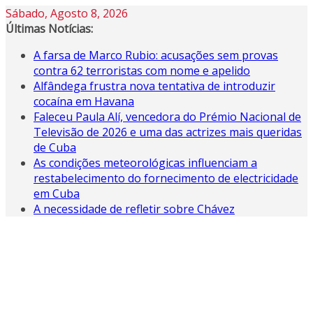
Skip
Sábado, Agosto 8, 2026
to
Últimas Notícias:
content
A farsa de Marco Rubio: acusações sem provas
contra 62 terroristas com nome e apelido
Alfândega frustra nova tentativa de introduzir
cocaína em Havana
Faleceu Paula Alí, vencedora do Prémio Nacional de
Televisão de 2026 e uma das actrizes mais queridas
de Cuba
As condições meteorológicas influenciam a
restabelecimento do fornecimento de electricidade
em Cuba
A necessidade de refletir sobre Chávez