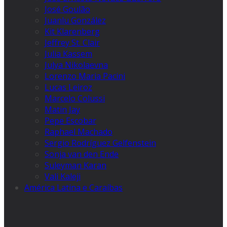
José Goulão
Juanlu González
Kit Klarenberg
Jeffrey St. Clair
Julia Kassem
Julya Nikolaevna
Lorenzo Maria Pacini
Lucas Leiroz
Marcelo Colussi
Matin Jay
Pepe Escobar
Raphael Machado
Sergio Rodríguez Gelfenstein
Sonja van den Ende
Suleyman Karan
Vali Kaleji
América Latina e Caraíbas