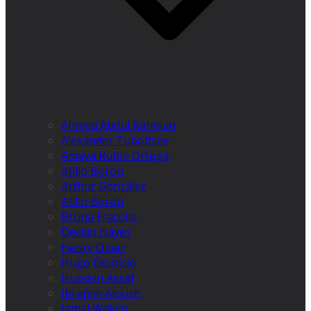
Ahmed Abdul Rahman
Alexander Tuboltsev
Amaya Rubio Ortega
Atilio Borón
Arthur González
Atilio Borón
Bruna Fracolla
Declan Hayes
Henry Omar
Hugo Dionísio
Hussein Assaf
Ibrahim Aloush
Jamal Wakim