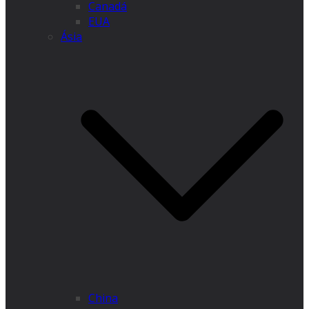
Canadá
EUA
Ásia
China