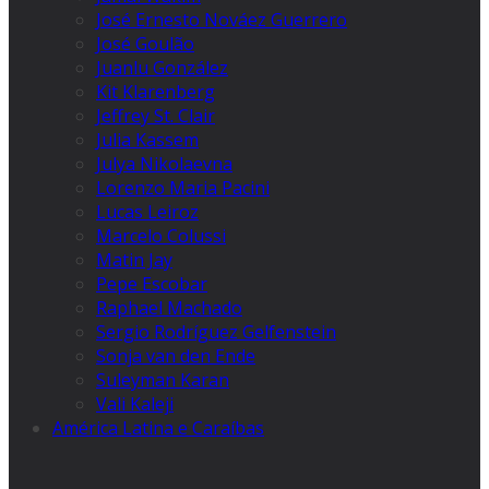
José Ernesto Nováez Guerrero
José Goulão
Juanlu González
Kit Klarenberg
Jeffrey St. Clair
Julia Kassem
Julya Nikolaevna
Lorenzo Maria Pacini
Lucas Leiroz
Marcelo Colussi
Matin Jay
Pepe Escobar
Raphael Machado
Sergio Rodríguez Gelfenstein
Sonja van den Ende
Suleyman Karan
Vali Kaleji
América Latina e Caraíbas