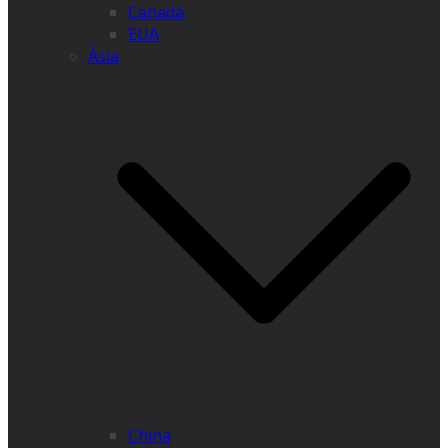
Canadá
EUA
Ásia
China