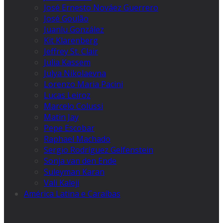
José Ernesto Nováez Guerrero
José Goulão
Juanlu González
Kit Klarenberg
Jeffrey St. Clair
Julia Kassem
Julya Nikolaevna
Lorenzo Maria Pacini
Lucas Leiroz
Marcelo Colussi
Matin Jay
Pepe Escobar
Raphael Machado
Sergio Rodríguez Gelfenstein
Sonja van den Ende
Suleyman Karan
Vali Kaleji
América Latina e Caraíbas