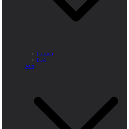
Canadá
EUA
Ásia