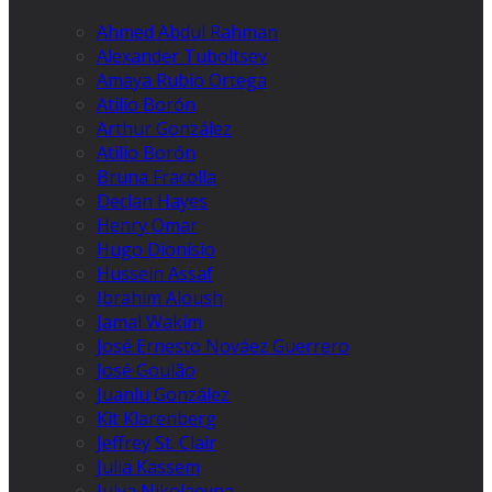
Ahmed Abdul Rahman
Alexander Tuboltsev
Amaya Rubio Ortega
Atilio Borón
Arthur González
Atilio Borón
Bruna Fracolla
Declan Hayes
Henry Omar
Hugo Dionísio
Hussein Assaf
Ibrahim Aloush
Jamal Wakim
José Ernesto Nováez Guerrero
José Goulão
Juanlu González
Kit Klarenberg
Jeffrey St. Clair
Julia Kassem
Julya Nikolaevna