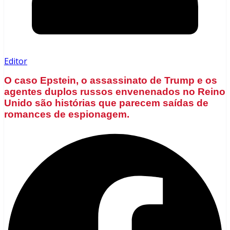
Editor
O caso Epstein, o assassinato de Trump e os
agentes duplos russos envenenados no Reino
Unido são histórias que parecem saídas de
romances de espionagem.