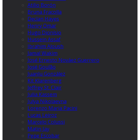
Atilio Borón
Bruna Fracolla
Declan Hayes
Henry Omar
Hugo Dionísio
Hussein Assaf
Ibrahim Aloush
Jamal Wakim
José Ernesto Nováez Guerrero
José Goulão
Juanlu González
Kit Klarenberg
Jeffrey St. Clair
Julia Kassem
Julya Nikolaevna
Lorenzo Maria Pacini
Lucas Leiroz
Marcelo Colussi
Matin Jay
Pepe Escobar