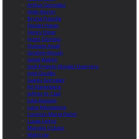
Arthur González
Atilio Borón
Bruna Fracolla
Declan Hayes
Henry Omar
Hugo Dionísio
Hussein Assaf
Ibrahim Aloush
Jamal Wakim
José Ernesto Nováez Guerrero
José Goulão
Juanlu González
Kit Klarenberg
Jeffrey St. Clair
Julia Kassem
Julya Nikolaevna
Lorenzo Maria Pacini
Lucas Leiroz
Marcelo Colussi
Matin Jay