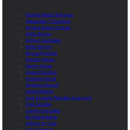
Ahmed Abdul Rahman
Alexander Tuboltsev
Amaya Rubio Ortega
Atilio Borón
Arthur González
Atilio Borón
Bruna Fracolla
Declan Hayes
Henry Omar
Hugo Dionísio
Hussein Assaf
Ibrahim Aloush
Jamal Wakim
José Ernesto Nováez Guerrero
José Goulão
Juanlu González
Kit Klarenberg
Jeffrey St. Clair
Julia Kassem