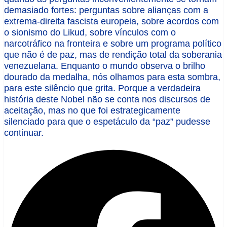
demasiado fortes: perguntas sobre alianças com a
extrema-direita fascista europeia, sobre acordos com
o sionismo do Likud, sobre vínculos com o
narcotráfico na fronteira e sobre um programa político
que não é de paz, mas de rendição total da soberania
venezuelana. Enquanto o mundo observa o brilho
dourado da medalha, nós olhamos para esta sombra,
para este silêncio que grita. Porque a verdadeira
história deste Nobel não se conta nos discursos de
aceitação, mas no que foi estrategicamente
silenciado para que o espetáculo da “paz” pudesse
continuar.