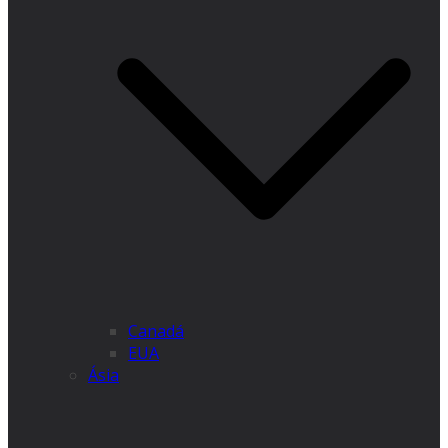
Canadá
EUA
Ásia