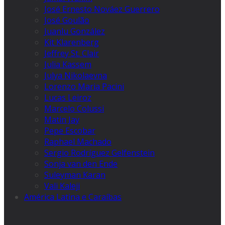
José Ernesto Nováez Guerrero
José Goulão
Juanlu González
Kit Klarenberg
Jeffrey St. Clair
Julia Kassem
Julya Nikolaevna
Lorenzo Maria Pacini
Lucas Leiroz
Marcelo Colussi
Matin Jay
Pepe Escobar
Raphael Machado
Sergio Rodríguez Gelfenstein
Sonja van den Ende
Suleyman Karan
Vali Kaleji
América Latina e Caraíbas