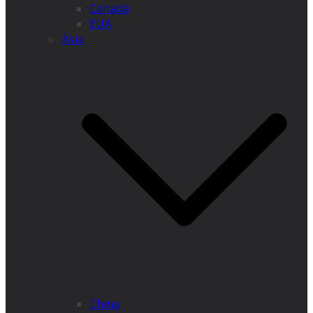
Canadá
EUA
Ásia
China