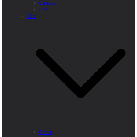
Canadá
EUA
Ásia
China