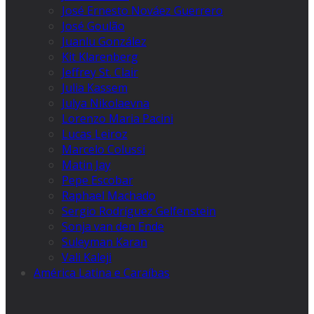
José Ernesto Nováez Guerrero
José Goulão
Juanlu González
Kit Klarenberg
Jeffrey St. Clair
Julia Kassem
Julya Nikolaevna
Lorenzo Maria Pacini
Lucas Leiroz
Marcelo Colussi
Matin Jay
Pepe Escobar
Raphael Machado
Sergio Rodríguez Gelfenstein
Sonja van den Ende
Suleyman Karan
Vali Kaleji
América Latina e Caraíbas