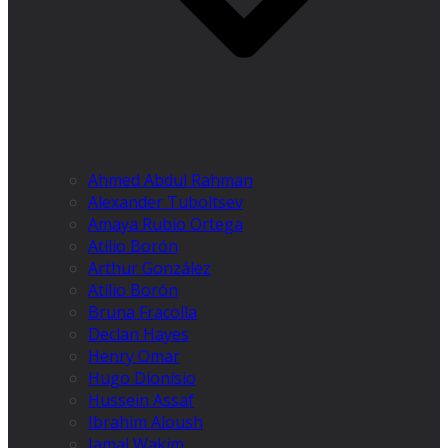
Ahmed Abdul Rahman
Alexander Tuboltsev
Amaya Rubio Ortega
Atilio Borón
Arthur González
Atilio Borón
Bruna Fracolla
Declan Hayes
Henry Omar
Hugo Dionísio
Hussein Assaf
Ibrahim Aloush
Jamal Wakim